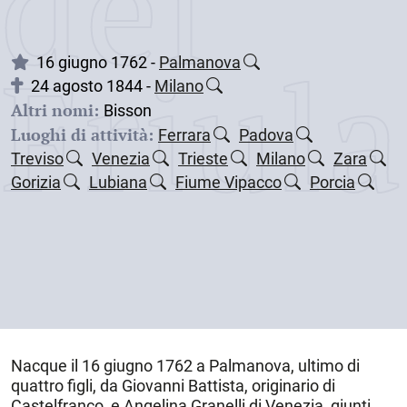
dei
Friul
16 giugno 1762 -
Palmanova
24 agosto 1844 -
Milano
Altri nomi:
Bisson
Luoghi di attività:
Ferrara
Padova
Treviso
Venezia
Trieste
Milano
Zara
Gorizia
Lubiana
Fiume Vipacco
Porcia
Nacque il
16 giugno 1762
a
Palmanova
, ultimo di
quattro figli, da Giovanni Battista, originario di
Castelfranco, e Angelina Granelli di Venezia, giunti