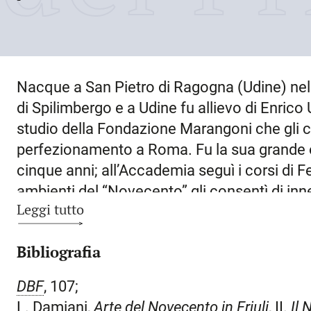
Nacque a
San Pietro di Ragogna
(Udine) ne
di Spilimbergo e a Udine fu allievo di Enrico 
studio della Fondazione Marangoni che gli c
perfezionamento a
Roma
. Fu la sua grande
cinque anni; all’Accademia seguì i corsi di 
ambienti del “Novecento” gli consentì di inne
Leggi tutto
radice locale, ancora legato ai modi ottocen
ambizioni fondato su elaborate sintesi crom
Bibliografia
anche – soprattutto nelle
Piazze
e nei
Merca
romana. Ma le prove più significative si ritrov
DBF
, 107;
mendicanti
(da ricordare
Testa di vecchio
e
P
L. Damiani,
Arte del Novecento in Friuli
, II.
Il 