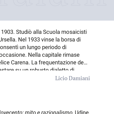
l
1903
. Studiò alla Scuola mosaicisti
Ursella. Nel 1933 vinse la borsa di
onsentì un lungo periodo di
 occasione. Nella capitale rimase
Felice Carena. La frequentazione degli
stare su un robusto dialetto di
Licio Damiani
teschi, un discorso di maggiori
atiche e volumetriche, utilizzando
tini
– modesti influssi della Scuola
ano nella ritrattistica. Se nei
Vecchi
oeta all’osteria
, entrambi del 1937)
Novecento: mito e razionalismo
, Udine,