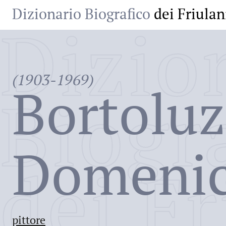
Dizionario Biografico
dei Friulan
Dizio
(1903-1969)
Bortoluz
Biogr
Domeni
dei Fr
pittore