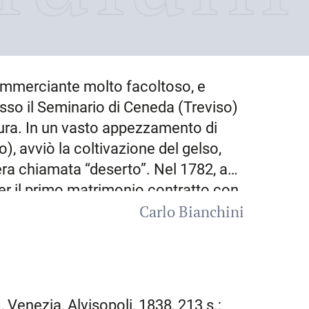
mmerciante molto facoltoso, e
esso il Seminario di Ceneda (Treviso)
oltura. In un vasto appezzamento di
), avviò la coltivazione del gelso,
era chiamata “deserto”. Nel 1782, a
per il primo matrimonio contratto con
Carlo Bianchini
per trasferirsi a Cesarolo, presso
o. Qui, rimasto vedovo, sposò in
te a una delle famiglie più in vista
 sorti con abitanti del paese, prese
ele al Tagliamento
, avviando un
I, Venezia, Alvisopoli, 1838, 213 s.;