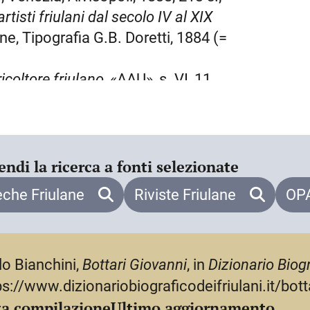
ne, anche grazie all’aiuto dello zio
artisti friulani dal secolo IV al XIX
nvolto in una vicenda giudiziaria
ine, Tipografia G.B. Doretti, 1884 (=
 termine di un lungo processo venne
scontò nella fortezza di Palma.
icoltore friulano
, «
AAU
», s. VI, 11
si ritirò nella sua tenuta, che trovò
ò completamente ai lavori agricoli.
, 407-409;
ippo Re, professore di agraria nella r.
dine, Del Bianco, 1959 (=Udine, Del
o
in S. Michele al Tagliamento
endi la ricerca a fonti selezionate
Regno d’Italia», XI, 1811, e poi
norme lavoro compiuto nella tenuta di
eche Friulane
Riviste Friulane
OPA
sola sabbia e argilla, adottando
ercio nei mercati di Trieste e Venezia
amaschine). Si impegnò anche per la
lo Bianchini,
Bottari Giovanni
, in
Dizionario Biogr
erimetrali per tutto l’appezzamento, e
ps://www.dizionariobiograficodeifriulani.it/bott
odotto nella zona di Latisana, a
a compilazione
Ultimo aggiornamento