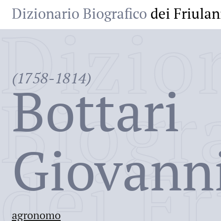
Dizionario Biografico
dei Friulan
Dizio
(1758-1814)
Bottari
Biogr
Giovann
dei Fr
agronomo