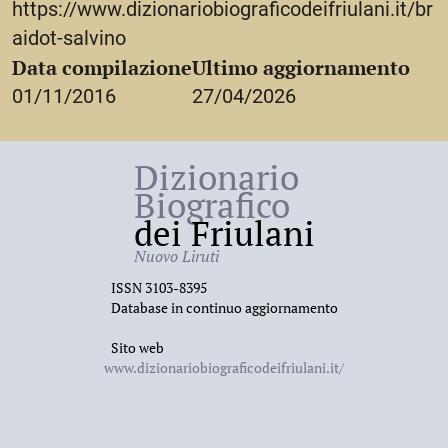
https://www.dizionariobiograficodeifriulani.it/br
standards dei formaggi tipici
delle Venezie
, Vicenza,
1950) e, in particolare, alla tipizzazione del Montasio,
aidot-salvino
in riferimento al quale nel 1936 diede alle stampe la
Data compilazione
Ultimo aggiornamento
monografia
Il formaggio Montasio
(Roma), che ebbe
01/11/2016
27/04/2026
larga diffusione. Morì a
Udine
il
16 giugno 1974
.
Dizionario
Biografico
dei Friulani
Nuovo Liruti
ISSN 3103-8395
Database in continuo aggiornamento
Sito web
www.dizionariobiograficodeifriulani.it/