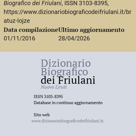
finalizzati alla catechesi dell’infanzia, e di musica
Biografico dei Friulani
, ISSN 3103-8395,
profana in cui si cimentò nell’elaborazione di canti
https://www.dizionariobiograficodeifriulani.it/br
popolari. Nelle composizioni sacre, a cui dedicò le
atuz-lojze
maggiori attenzioni, egli riuscì a conciliare i dettami
Data compilazione
Ultimo aggiornamento
ceciliani con la freschezza sorgiva della musica
popolare. Testimonianza, questa, dell’identità della
01/11/2016
28/04/2026
propria musica e della sua autonomia dalla tradizione
ecclesiastica romana.
Dizionario
Biografico
dei Friulani
Nuovo Liruti
ISSN 3103-8395
Database in continuo aggiornamento
Sito web
www.dizionariobiograficodeifriulani.it/