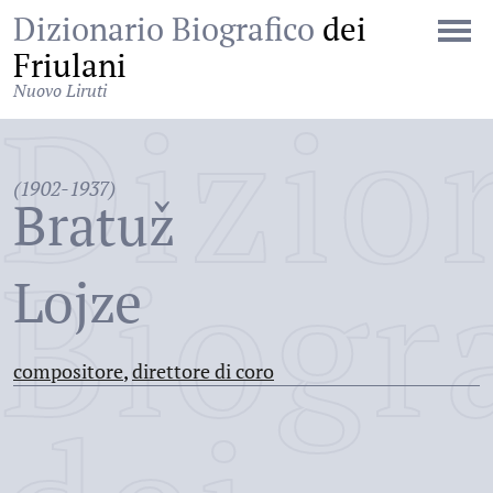
Dizionario Biografico
dei
Friulani
Nuovo Liruti
Dizio
(1902-1937)
Bratuž
Biogr
Lojze
compositore
,
direttore di coro