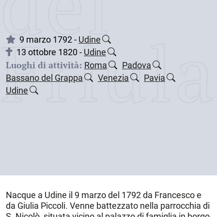
dei
Friul
9 marzo 1792 -
Udine
13 ottobre 1820 -
Udine
Luoghi di attività:
Roma
Padova
Bassano del Grappa
Venezia
Pavia
Udine
Nacque a
Udine
il
9 marzo del 1792
da Francesco e
da Giulia Piccoli. Venne battezzato nella parrocchia di
S. Nicolò, situata vicino al palazzo di famiglia in borgo