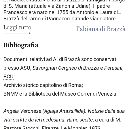
di S. Maria (attuale via Zanon a Udine). Il padre
Francesco era nato nel 1755 da Antonio e Laura di
Brazzà del ramo di Pagnacco. Grande viaggiatore,
amante dell’avventura, nel 1784, al ritorno dai suoi
Leggi tutto
Fabiana di Brazzà
viaggi, sposò Giulia, nata nel 1765, appartenente alla
piccola nobiltà, cosignora di Manzano e ricca
Bibliografia
possidente. La famiglia apparteneva alla feudalità
friulana, che nel Settecento viveva agiatamente tra i
suoi possedimenti agricoli e il palazzo di Udine.
Documenti relativi ad A. di Brazzà sono conservati
Godeva anche di un’intensa frequentazione con
presso
ASU
,
Savorgnan
Cergneu di Brazzà
e
Perusini
;
letterati noti all’epoca. Giulia Piccoli fu in contatto con
Walter Scott e con altri intellettuali. Fu protettrice di
BCU
;
Antonio Canova, che fu maestro del figlio Ascanio. Le
Archivio storico capitolino di Roma;
relazioni epistolari di Antonio coinvolsero poeti e
BNMV
e la Biblioteca del Museo Correr di Venezia.
letterati come Ippolito Pindemonte e Iacopo Vittorelli,
dei quali ci sono rimaste due lettere autografe
conservate all’Archivio di Stato di Udine. Fu grazie
Angela Veronese (Aglaja Anassillide). Notizie della sua
alla madre, donna di mentalità aperta, che la casa
vita scritte da lei medesima. Rime scelte
, a cura di M.
Brazzà divenne un salotto illustre frequentato dal
Canova, dall’astronomo Roggero Boscovich,
Pastore Stocchi, Firenze, Le Monnier, 1973;