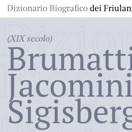
Dizionario Biografico
dei Friulan
Dizio
(XIX secolo)
Brumatti
Biogr
Jacomini
dei Fr
Sigisber