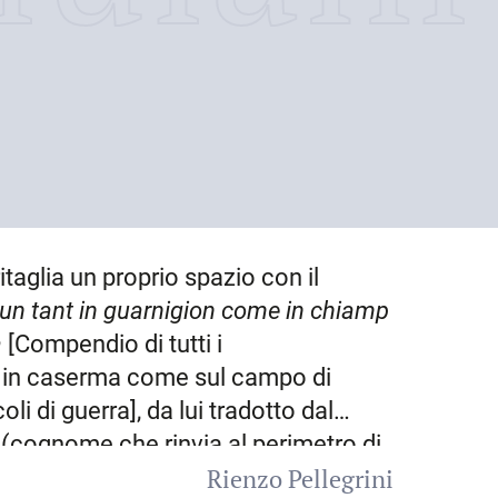
ritaglia un proprio spazio con il
n tant in guarnigion come in chiamp
a
[Compendio di tutti i
 in caserma come sul campo di
li di guerra], da lui tradotto dal
(cognome che rinvia al perimetro di
Rienzo Pellegrini
erg) si deve anche il testo italiano:
Il