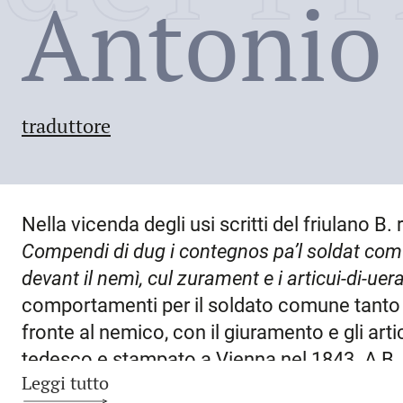
Antonio
traduttore
Nella vicenda degli usi scritti del friulano B. 
Compendi di dug i contegnos pa’l soldat
comu
devant il nemì, cul
zurament e i articui-di-uer
comportamenti per il soldato comune tanto
fronte al nemico, con il giuramento e gli artico
tedesco e stampato a Vienna nel 1843. A B. 
Leggi tutto
Gorizia, ma si completi: de Jacomini & Sigisb