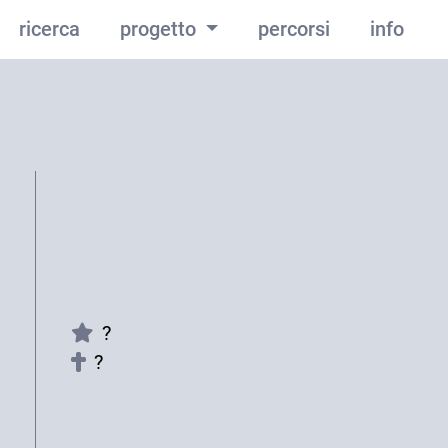
ricerca
progetto
percorsi
info
?
?