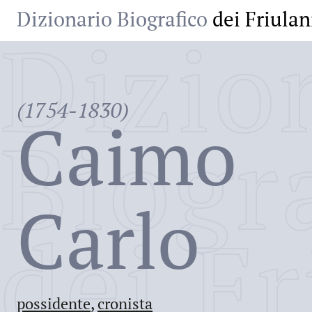
Dizionario Biografico
dei Friulan
Dizio
(1754-1830)
Caimo
Biogr
Carlo
dei Fr
possidente
,
cronista