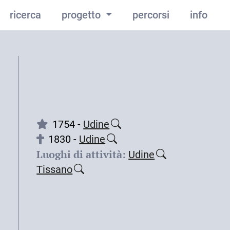
ricerca
progetto
percorsi
info
1754 -
Udine
1830 -
Udine
Luoghi di attività:
Udine
Tissano