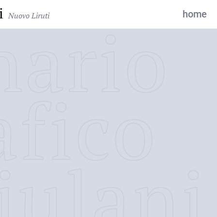
i
home
Nuovo Liruti
nario
afico
iulani