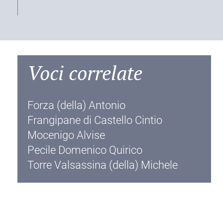
Voci correlate
Forza (della) Antonio
Frangipane di Castello Cintio
Mocenigo Alvise
Pecile Domenico Quirico
Torre Valsassina (della) Michele