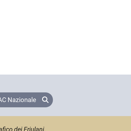
C Nazionale
fico dei Friulani
,