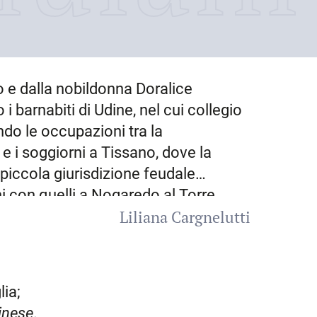
e dalla nobildonna Doralice
 i barnabiti di
Udine
, nel cui collegio
ndo le occupazioni tra la
e i soggiorni a
Tissano
, dove la
 piccola giurisdizione feudale
i con quelli a Nogaredo al Torre,
Liliana Cargnelutti
mo Dragoni, figlio del fratello
e Giulia, figlia a sua volta di
done le
Memorie
dopo la morte –
o, buon amico», riconoscendo che
lia;
 raccogliere memorie patrie». Infatti,
inese
.