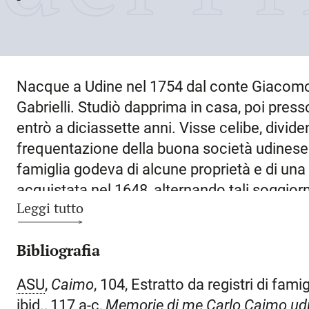
Nacque a
Udine
nel
1754
dal conte Giacomo 
Gabrielli. Studiò dapprima in casa, poi presso
entrò a diciassette anni. Visse celibe, divide
frequentazione della buona società udinese 
famiglia godeva di alcune proprietà e di una
acquistata nel 1648, alternando tali soggiorn
Leggi tutto
ospite dei conti Gorgo. Il nipote Giacomo Cai
Eusebio (il cognome Dragoni veniva dalla madr
Bibliografia
Lavinia Florio Dragoni) lo ricorda – chiosan
come «celibe, buon cristiano, buon cognat
ASU
,
Caimo
, 104, Estratto da registri di famig
«mediocre di talento ebbe peraltro il genio di
ibid., 117 a-c,
Memorie di
me Carlo Caimo ud