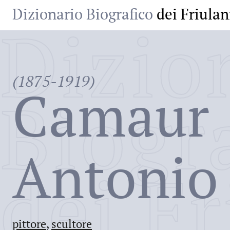
Dizionario Biografico
dei Friulan
Dizio
(1875-1919)
Camaur
Biogr
Antonio
dei Fr
pittore
,
scultore