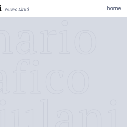
i
home
Nuovo Liruti
nario
afico
iulani