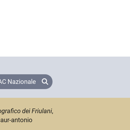
C Nazionale
grafico dei Friulani
,
maur-antonio