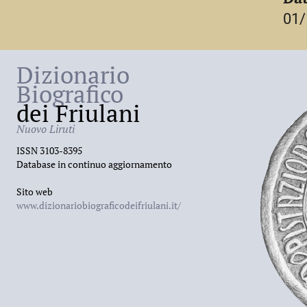
città. Rientrato infine a
Trieste
, vi si spense 
01/
Dizionario
Biografico
dei Friulani
Nuovo Liruti
ISSN 3103-8395
Database in continuo aggiornamento
Sito web
www.dizionariobiograficodeifriulani.it/