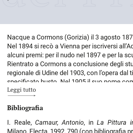
Nacque a
Cormons
(Gorizia) il
3 agosto 18
Nel 1894 si recò a Vienna per iscriversi all’
alcuni premi: per il nudo nel 1897 e per la sc
Rientrato a
Cormons
a conclusione degli stu
regionale di Udine del 1903, con l’opera dal t
specificato busto. Nel 1905 il suo nome comp
Leggi tutto
di Venezia con la scultura
Sogni
, di ispiraz
trasferì a
Trieste
per assumere la cattedra d
Bibliografia
modellazione della locale Scuola per capi d’
amicizia con il pittore triestino Piero Marus
I. Reale,
Camaur, Antonio
, in
La Pittura i
si rinsalda, trasformandosi in un legame pr
Milano, Electa, 1992, 790 (con bibliografia 