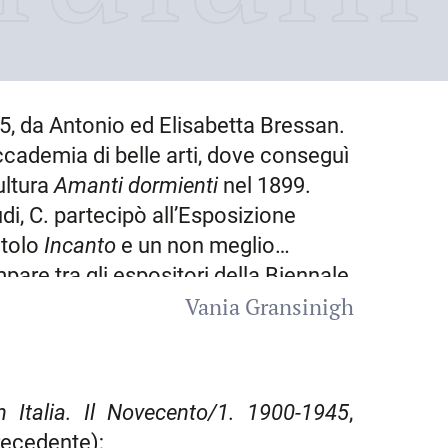
75
, da Antonio ed Elisabetta Bressan.
Accademia di belle arti, dove conseguì
ultura
Amanti
dormienti
nel 1899.
di, C. partecipò all’Esposizione
itolo
Incanto
e un non meglio
are tra gli espositori della Biennale
Vania Gransinigh
ione simbolista. L’anno successivo si
i scultura ornamentale e
arte. È in questo periodo che la sua
sig – forse già incontrato a Vienna –
n Italia. Il Novecento/1. 1900-1945
,
ofondo testimoniato anche dal
precedente);