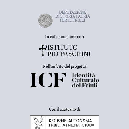
versi, rivolto al presule e il secondo, di otto, intitolato
Ad Sanctum Quirinum protectorem
.
DEPUTAZIONE
DI STORIA PATRIA
PER IL FRIULI
In collaborazione con
Nell'ambito del progetto
Con il sostegno di