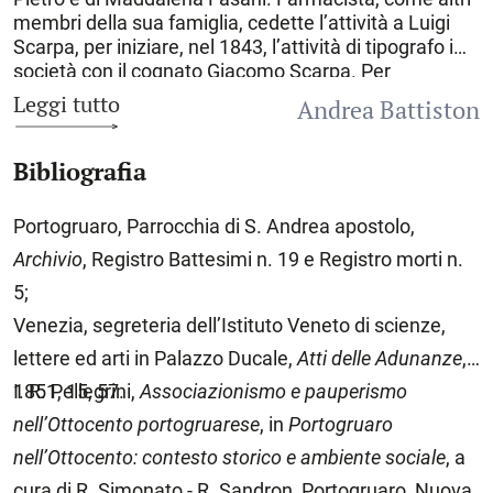
membri della sua famiglia, cedette l’attività a Luigi
Scarpa, per iniziare, nel 1843, l’attività di tipografo in
società con il cognato Giacomo Scarpa. Per
l’istituzione dello stabilimento tipografico, nel 1847,
Leggi tutto
Andrea Battiston
ottenne la medaglia d’argento dall’Istituto veneto di
scienze, lettere ed arti. Nello stesso anno la direzione
Bibliografia
della tipografia fu affidata a Giovanni Marchigian, in
precedenza impiegato nella tipografia del Lloyd
Adriatico in Trieste, «correttore e primo compositore
Portogruaro, Parrocchia di S. Andrea apostolo,
italiano». L’attività della stamperia non fu
Archivio
, Registro Battesimi n. 19 e Registro morti n.
trascurabile. In prevalenza C. stampò opere di
interesse locale, come
Una gloria nuova del teatro di
5;
Portogruaro
(1845),
Documenti inediti, pertinenti alla
Venezia, segreteria dell’Istituto Veneto di scienze,
città di Portogruaro
(1851),
Codice diplomatico della
lettere ed arti in Palazzo Ducale,
Atti delle Adunanze
,
città di Portogruaro
(1856), e numerosi libri di
argomento religioso e di vita ecclesiale essendo in
1851, 15, 57.
I. R. Pellegrini,
Associazionismo e pauperismo
quell’epoca
Portogruaro
sede della diocesi di
nell’Ottocento portogruarese
, in
Portogruaro
Concordia. Nel corso degli anni, accanto all’attività
nell’Ottocento: contesto storico e ambiente sociale
, a
editoriale, la Premiata Tipografia Castion produsse
moduli stampati per ditte private ed anche per i
cura di R. Simonato - R. Sandron, Portogruaro, Nuova