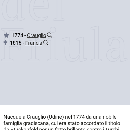
dei
Friul
1774 -
Crauglio
1816 -
Francia
Nacque a
Crauglio
(Udine) nel
1774
da una nobile
famiglia gradiscana, cui era stato accordato il titolo
de Stuckenfeld per un fatto brillante contro i Turchi