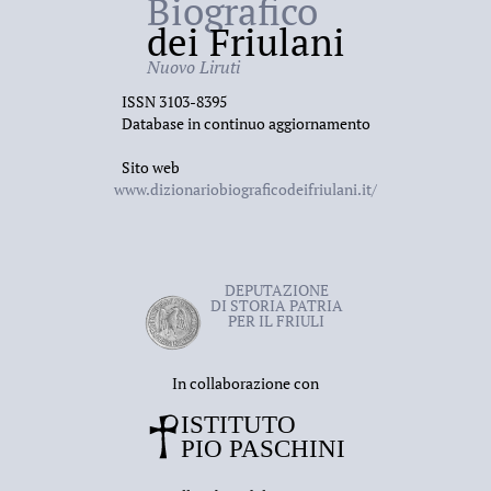
Biografico
2001;
dei Friulani
B. Rossi,
Luigi Berletti librajo, litografo, editore
Nuovo Liruti
musicale
, Udine, Pizzicato, 2008, 27, 397;
ISSN 3103-8395
G. B. Candotti,
Gli scritti musicali
, a cura di L.
Database in continuo aggiornamento
Nassimbeni, Udine, Pizzicato, 2008, 8, 10, 13, passim.
Sito web
www.dizionariobiograficodeifriulani.it/
DEPUTAZIONE
DI STORIA PATRIA
PER IL FRIULI
In collaborazione con