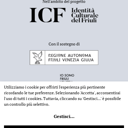
Nell'ambito del progetto
Con il sostegno di
Utilizziamo i cookie per offrirti l'esperienza più pertinente
ricordando le tue preferenze. Selezionando
'Accetta'
, acconsentirai
l'uso di tutti i cookies. Tuttavia, cliccando su
'Gestisci...'
è possibile
un controllo più selettivo.
INFORMAZIONI EDITORIALI
NOTE LEGALI
PRIVACY & COOKIES
Gestisci
...
©
2026 - Deputazione di Storia Patria per il Friuli - CF 80023560305
Web design
Ilaria Comello
- Powered by
SICAPWeb