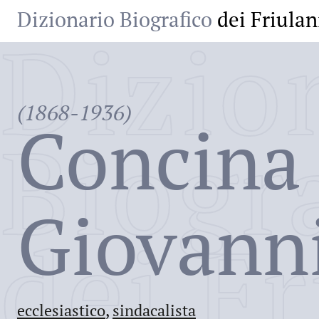
Dizionario Biografico
dei Friulan
Dizio
(1868-1936)
Concina
Biogr
Giovann
dei Fr
ecclesiastico
,
sindacalista