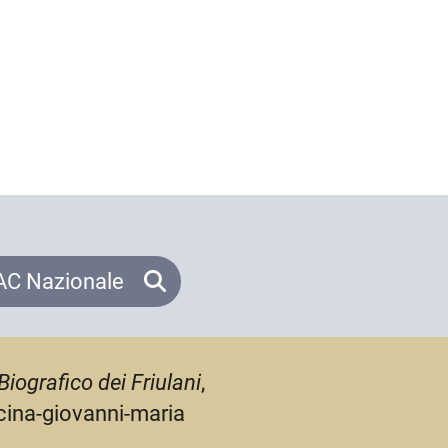
C Nazionale
Biografico dei Friulani
,
ncina-giovanni-maria