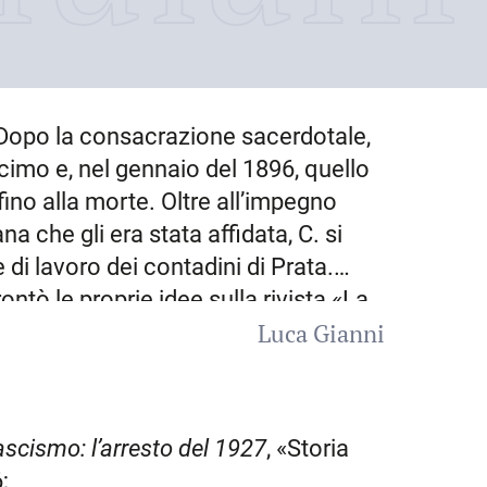
 Dopo la consacrazione sacerdotale,
cimo e, nel gennaio del 1896, quello
ino alla morte. Oltre all’impegno
na che gli era stata affidata, C. si
 di lavoro dei contadini di Prata.
tò le proprie idee sulla rivista «La
Luca Gianni
ri (1870-1944), favorendo nella sua
oni sindacali cattoliche in difesa dei
cesco Isola, denunciando lo stato di
di molti suoi parrocchiani e il
ascismo: l’arresto del 1927
, «Storia
non facevano nulla per migliorare le
;