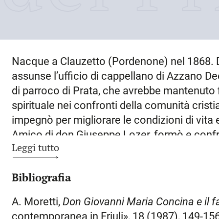
Nacque a
Clauzetto
(Pordenone) nel
1868
.
assunse l’ufficio di cappellano di Azzano De
di parroco di
Prata
, che avrebbe mantenuto f
spirituale nei confronti della comunità cristia
impegnò per migliorare le condizioni di vita e
Amico di don Giuseppe Lozer, formò e confron
Leggi tutto
cultura sociale», diretta da don Romolo Mur
parrocchia la nascita delle prime organizzazi
Bibliografia
lavoratori. Nel 1901 scrisse al vescovo Fran
arretratezza materiale, culturale e spirituale 
A. Moretti,
Don Giovanni Maria Concina e il f
comportamento dei proprietari terrieri, che 
contemporanea in Friuli», 18 (1987), 149-156