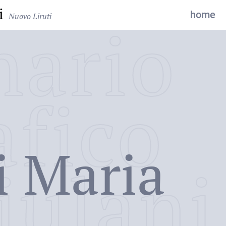
i
home
Nuovo Liruti
nario
afico
i Maria
iulani