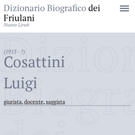
Dizionario Biografico
dei
Friulani
Nuovo Liruti
Dizio
(1913 - ?)
Cosattini
Biogr
Luigi
giurista
,
docente
,
saggista