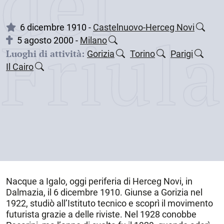
dei
Friul
6 dicembre 1910 -
Castelnuovo-Herceg Novi
5 agosto 2000 -
Milano
Luoghi di attività:
Gorizia
Torino
Parigi
Il Cairo
Nacque a Igalo, oggi periferia di
Herceg Novi
, in
Dalmazia, il
6 dicembre 1910
. Giunse a
Gorizia
nel
1922, studiò all’Istituto tecnico e scoprì il movimento
futurista grazie a delle riviste. Nel 1928 conobbe