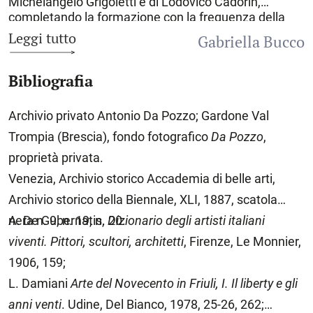
Michelangelo Grigoletti e di Lodovico Cadorin,
completando la formazione con la frequenza della
Scuola di pittura del nudo (1866-1867). Negli anni
Leggi tutto
Gabriella Bucco
Settanta cominciò a partecipare alle principali
esposizioni italiane con quadri di soggetto storico-
Bibliografia
religioso, come quelli esposti a Roma nel 1876. Ben
presto fu attirato dalla scuola verista di Barbizon e
dagli impressionisti, tanto da recarsi intorno alla metà
Archivio privato Antonio Da Pozzo; Gardone Val
degli anni Settanta in Bretagna e in Normandia. D. P.
Trompia (Brescia), fondo fotografico
Da Pozzo
,
interpretò il paesaggio con accenti realisti e fu
sempre attento a documentare anche la vita degli
proprietà privata.
uomini. Dal 1878 risiedette a
Roma
pur mantenendo
Venezia, Archivio storico Accademia di belle arti,
stretti legami con il paese natìo; compì numerosi
Archivio storico della Biennale, XLI, 1887, scatola
viaggi in Austria, Ungheria e dal 1880 in Inghilterra e
Irlanda, restando affascinato, nel 1888, dalla Scozia.
nera n. 9, n. 19, n. 20.
A. De Gubernatis,
Dizionario degli artisti italiani
La sua pittura si fece sempre più sensibile alla luce,
viventi. Pittori, scultori, architetti
, Firenze, Le Monnier,
alternando i paesaggi ai quadri di genere e ai ritratti,
1906, 159;
che diventarono sempre più numerosi, come si nota
dal regesto delle esposizioni pubblicato da Raffaella
L. Damiani
Arte del Novecento in Friuli, I. Il liberty e gli
Cargnelutti. Partecipò alle Esposizioni nazionali di
anni venti
. Udine, Del Bianco, 1978, 25-26, 262;
belle arti di Torino (1880, 1884), di Milano (1881,