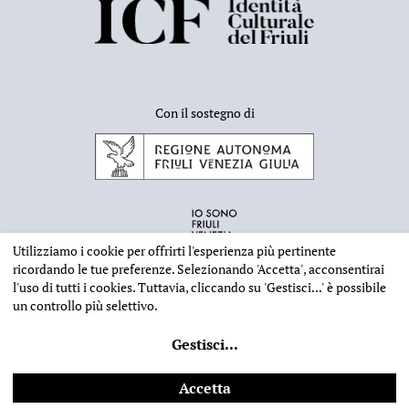
Con il sostegno di
Utilizziamo i cookie per offrirti l'esperienza più pertinente
ricordando le tue preferenze. Selezionando
'Accetta'
, acconsentirai
l'uso di tutti i cookies. Tuttavia, cliccando su
'Gestisci...'
è possibile
un controllo più selettivo.
INFORMAZIONI EDITORIALI
NOTE LEGALI
PRIVACY & COOKIES
Gestisci
...
©
2026 - Deputazione di Storia Patria per il Friuli - CF 80023560305
Web design
Ilaria Comello
- Powered by
SICAPWeb
Accetta