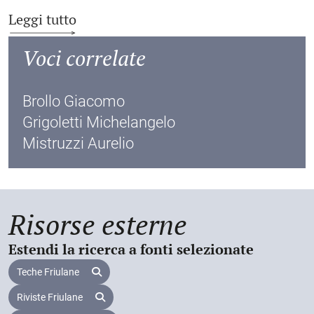
1883, 1886), alla Promotrice di Firenze (1882, 1883).
L. Damiani,
Marco Davanzo pittore della Carnia
,
Leggi tutto
All’Esposizione nazionale di Torino (1884) e a quella
Tolmezzo, Edizioni Aquileia, 1983;
provinciale di Udine (1883) alternò quadri di genere e
Voci correlate
Artisti carnici del Novecento
. Catalogo della mostra
di paesaggio romano, carnico e veneziano. Come
sottolinea Raffaella Cargnelutti, fu molto attento alla
(Tolmezzo, 1° luglio-30 ottobre 1989), a cura di R.
fotografia, cui si ispirò per le inquadrature dei suoi
Cargnelutti, [S.l., s.n.], 1991, 9;
Brollo Giacomo
quadri. Particolarmente importante fu la
Aspetti
del lavoro nella pittura friulana 1900-1960
, a
partecipazione di D. P. alla Esposizione nazionale
Grigoletti Michelangelo
artistica di
Venezia
del 1887, tanto da stabilirsi alla
cura di G. Bergamini, Udine,
AGF
, 1991, 25-26, 73;
Mistruzzi Aurelio
fine del secolo nella città lagunare, dove fu amico
R. Cargnelutti,
Da Pozzo Antonio
, in
La Pittura in
Italia.
fraterno di Pietro Fragiacomo. Partecipò a numerose
Il Novecento
/
1. 1900-1945
, Milano, Electa, 1992, 846-
Biennali veneziane (1897, 1899, 1903, 1912)
soprattutto con alcuni ritratti. Fondò a Roma una
847;
Scuola di pittura “Academy for ladies”, sposando nel
Risorse esterne
I. Reale,
La
pittura a Trieste e in Friuli nel primo
1902 una sua allieva, la neozelandese Isabel Cargill,
che aprì, insieme con miss Babington, la famosa casa
Novecento (1900-1945)
, in
La Pittura in
Italia. Il
Estendi la ricerca a fonti selezionate
da tè a Trinità dei Monti. Nel ritratto esposto a Roma
Novecento/1. 1900-1945
, Milano, Electa, 1992, 318,
nel 1905 si nota l’evoluzione dal realismo alla
Teche Friulane
321-334;
“sprezzatura” Liberty. Il 1903 fu un anno cruciale: D. P.
Riviste Friulane
espose numerosi ritratti, paesaggi, scene di genere
R. Cargnelutti,
Il pittore Giuseppe Da Pozzo (1844-