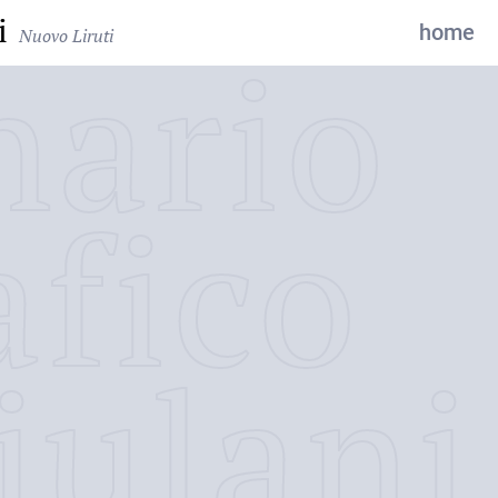
i
home
Nuovo Liruti
nario
afico
iulani