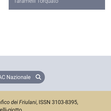
Taramelli Torquato
C Nazionale
fico dei Friulani
, ISSN 3103-8395,
lli-giotto