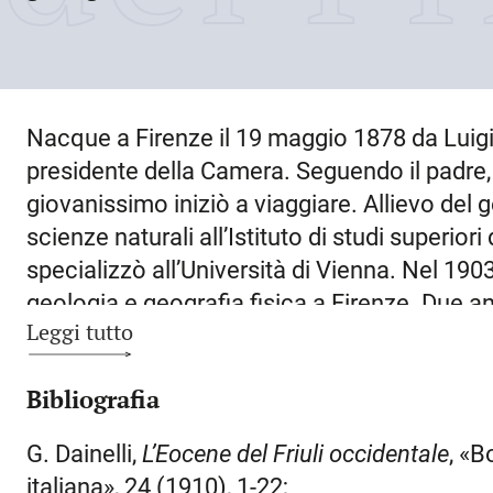
Nacque a
Firenze
il
19 maggio 1878
da Luigi 
presidente della Camera. Seguendo il padre, u
giovanissimo iniziò a viaggiare. Allievo del g
scienze naturali all’Istituto di studi superiori
specializzò all’Università di Vienna. Nel 190
geologia e geografia fisica a Firenze. Due an
Leggi tutto
viaggio esplorativo in
Eritrea
accompagnato d
Olinto Marinelli. Dal 1914 al 1921 fu a
Pisa
al
Bibliografia
di lettere; nel 1921 vinse il concorso per la 
rimase fino al 1924 quando, morto de Stefa
G. Dainelli,
L’Eocene del Friuli occidentale
, «B
l’insegnamento nel 1953 trasferendosi a
Ro
italiana», 24 (1910), 1-22;