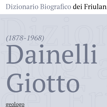
Dizionario Biografico
dei Friulan
Dizio
(1878-1968)
Dainelli
Biogr
Giotto
dei Fr
geologo