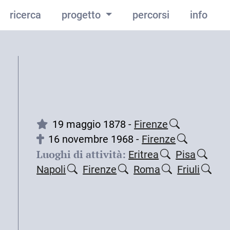
ricerca
progetto
percorsi
info
19 maggio 1878 -
Firenze
16 novembre 1968 -
Firenze
Luoghi di attività:
Eritrea
Pisa
Napoli
Firenze
Roma
Friuli