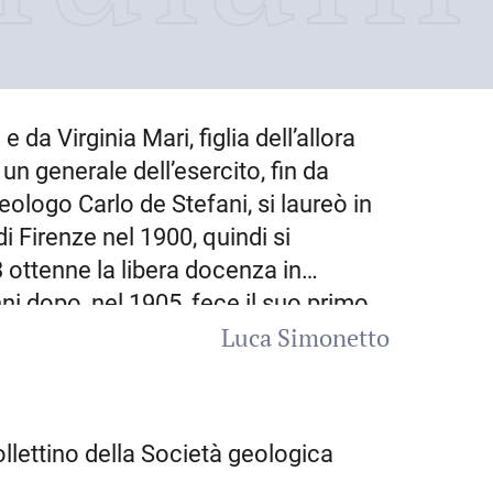
e da Virginia Mari, figlia dell’allora
n generale dell’esercito, fin da
eologo Carlo de Stefani, si laureò in
 di Firenze nel 1900, quindi si
3 ottenne la libera docenza in
ni dopo, nel 1905, fece il suo primo
Luca Simonetto
all’amico e compagno di studi
la cattedra di geografia della Facoltà
cattedra di geologia a
Napoli
dove
ni, fu chiamato a
Firenze
. Lasciò
ollettino della Società geologica
ma
e abbandonando definitivamente