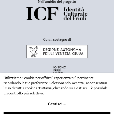
Nell'ambito del progetto
Con il sostegno di
Utilizziamo i cookie per offrirti l'esperienza più pertinente
ricordando le tue preferenze. Selezionando
'Accetta'
, acconsentirai
l'uso di tutti i cookies. Tuttavia, cliccando su
'Gestisci...'
è possibile
un controllo più selettivo.
INFORMAZIONI EDITORIALI
NOTE LEGALI
PRIVACY & COOKIES
Gestisci
...
©
2026 - Deputazione di Storia Patria per il Friuli - CF 80023560305
Web design
Ilaria Comello
- Powered by
SICAPWeb