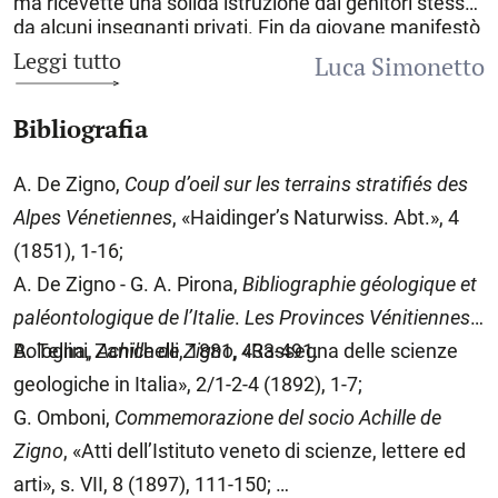
ma ricevette una solida istruzione dai genitori stessi e
da alcuni insegnanti privati. Fin da giovane manifestò
grande interesse per le osservazioni naturalistiche,
Leggi tutto
Luca Simonetto
aiutato e stimolato dalla madre, una donna molto
colta che lo introdusse allo studio della botanica. Due
Bibliografia
lunghi viaggi che fece con la famiglia in Svizzera e in
Italia, dove soggiornò per un periodo piuttosto
prolungato a Firenze, furono l’occasione per compiere
A. De Zigno,
Coup d’oeil sur les terrains stratifiés des
le prime osservazioni. A quel tempo iniziò, per diletto,
Alpes Vénetiennes
, «Haidinger’s Naturwiss. Abt.», 4
a scrivere memorie scientifiche in italiano, in francese
e in inglese; durante il viaggio in Italia costituì un ricco
(1851), 1-16;
erbario. Rientrato definitivamente a
Padova
nel 1833,
A. De Zigno - G. A. Pirona,
Bibliographie géologique et
pubblicò le sue prime opere scientifiche di argomento
paléontologique de l’Italie
.
Les Provinces
Vénitiennes
,
botanico e iniziò a frequentare l’Orto botanico
patavino per fare pratica sul riconoscimento delle
Bologna, Zanichelli, 1881, 433-491.
A. Tellini,
Achille de Zigno
, «Rassegna delle scienze
piante. Qui incontrò e strinse amicizia con due illustri
geologiche in Italia», 2/1-2-4 (1892), 1-7;
geologi veneti: Tommaso Antonio Catullo e Nicolò da
G. Omboni,
Commemorazione del socio Achille de
Rio e si appassionò agli studi geologici. Frequentò le
lezioni di Catullo all’Università di Padova e si procurò
Zigno
, «Atti dell’Istituto veneto di scienze, lettere ed
alcuni testi fondamentali sull’argomento. Da allora,
arti», s. VII, 8 (1897), 111-150;
durante le sue escursioni botaniche, iniziò a