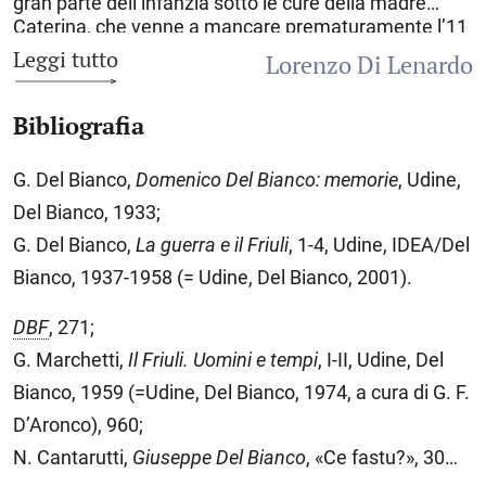
gran parte dell’infanzia sotto le cure della madre
Caterina, che venne a mancare prematuramente l’11
novembre 1907. Frequentò l’Istituto tecnico di Udine,
Leggi tutto
Lorenzo Di Lenardo
dove nel 1910 conseguì il diploma di ragioniere;
successivamente, nel 1913, all’età di ventun anni,
Bibliografia
dopo un periodo di apprendistato, venne assunto
ufficialmente come redattore de «La Patria del Friuli»
diretta dal padre: il suo compito iniziale fu quello di
G. Del Bianco,
Domenico Del Bianco: memorie
, Udine,
organizzare la redazione pordenonese del giornale.
Del Bianco, 1933;
Allo scoppio del primo conflitto mondiale entrò nel
corpo della Sanità, prestando servizio come
G. Del Bianco,
La guerra e il Friuli
, 1-4, Udine, IDEA/Del
conducente di autoambulanze, e nel corso di questa
Bianco, 1937-1958 (= Udine, Del Bianco, 2001).
esperienza contrasse una grave forma di nefrite in
seguito alla quale venne ricoverato per diversi mesi in
DBF
, 271;
ospedale. Dopo essere stato dimesso, riprese il
G. Marchetti,
Il Friuli. Uomini e tempi
, I-II, Udine, Del
lavoro a «La Patria del Friuli» e, poco prima della
disfatta di Caporetto, il 6 settembre 1917 sposò la
Bianco, 1959 (=Udine, Del Bianco, 1974, a cura di G. F.
maestra udinese Virginia Nonino. Il 27 ottobre,
D’Aronco), 960;
mentre Udine stava per essere occupata dall’esercito
austro-ungarico, D. B. abbandonò la città cercando
N. Cantarutti,
Giuseppe Del Bianco
, «Ce fastu?», 30
rifugio oltre il Piave. Si stabilì quindi a
Milano
, dove