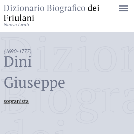
Dizionario Biografico
dei
Friulani
Nuovo Liruti
Dizio
(1690-1777)
Dini
Biogr
Giuseppe
sopranista