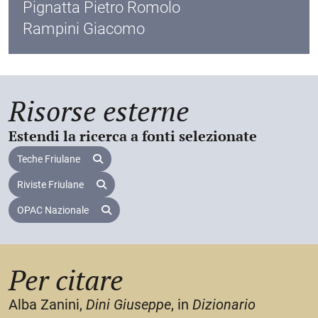
Pignatta Pietro Romolo
Frattolin, Udine/Venezia, Itineraria/Cafoscarina,
Rampini Giacomo
2005, 89-90.
Risorse esterne
Estendi la ricerca a fonti selezionate
Teche Friulane
Riviste Friulane
OPAC Nazionale
Per citare
Alba Zanini,
Dini Giuseppe
, in
Dizionario