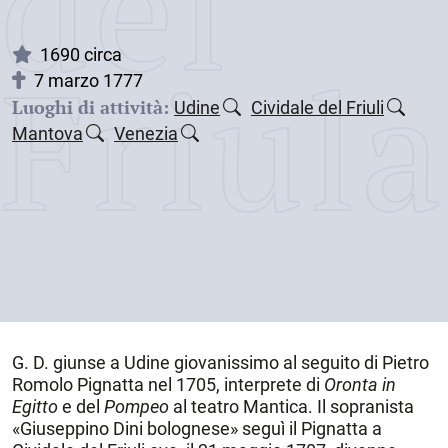
dei
Friul
1690 circa
7 marzo 1777
Luoghi di attività:
Udine
Cividale del Friuli
Mantova
Venezia
G. D. giunse a
Udine
giovanissimo al seguito di Pietro
Romolo Pignatta nel 1705, interprete di
Oronta in
Egitto
e del
Pompeo
al teatro Mantica. Il sopranista
«Giuseppino Dini bolognese» seguì il Pignatta a