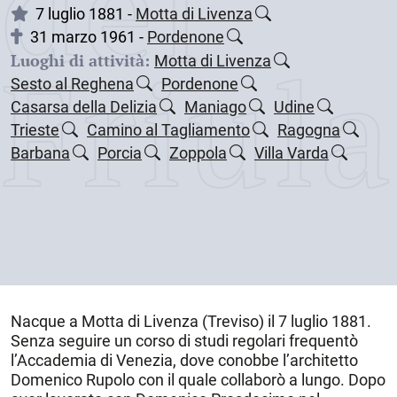
dei
7 luglio 1881 -
Motta di Livenza
31 marzo 1961 -
Pordenone
Friul
Luoghi di attività:
Motta di Livenza
Sesto al Reghena
Pordenone
Casarsa della Delizia
Maniago
Udine
Trieste
Camino al Tagliamento
Ragogna
Barbana
Porcia
Zoppola
Villa Varda
Nacque a
Motta di Livenza
(Treviso) il
7 luglio 1881
.
Senza seguire un corso di studi regolari frequentò
l’Accademia di Venezia, dove conobbe l’architetto
Domenico Rupolo con il quale collaborò a lungo. Dopo