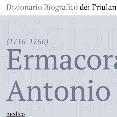
Dizionario Biografico
dei Friulan
Dizio
(1716-1766)
Ermacor
Biogr
Antonio
dei Fr
medico