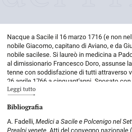
Nacque a
Sacile
il
16 marzo 1716
(e non nel
nobile Giacomo, capitano di Aviano, e da Giul
nobile sacilese. Si laureò in medicina a Pad
al dimissionario Francesco Doro, assunse l
tenne con soddisfazione di tutti attraverso va
26 aprile 1766
a cinquant’anni. Sposato con
Leggi tutto
nobiltà, tanto che alla sua morte il figlio Car
legale per vedersi riconosciuta la facoltà di 
Bibliografia
Sacile, ebbe vari incarichi nell’amministrazio
'Provveditor di Comun' nel 1747 e nel 1749, 
A. Fadelli,
Medici a Sacile e Polcenigo nel Se
Gregorio e 'Computista' del Consiglio nel 17
Prealpi venete
. Atti del convegno nazionale 