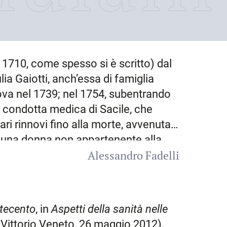
 1710, come spesso si è scritto) dal
ia Gaiotti, anch’essa di famiglia
ova nel 1739; nel 1754, subentrando
a condotta medica di
Sacile
, che
ri rinnovi fino alla morte, avvenuta il
 una donna non appartenente alla
Alessandro Fadelli
lo fu costretto a una lunga battaglia
sedere nel Consiglio dei nobili di
ne della cittadina liventina (fu
Esattore dell’ospedale di San
ttecento
, in
Aspetti della sanità nelle
54). Musicista dilettante, suonatore e
(Vittorio Veneto, 26 maggio 2012),