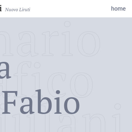
i
home
Nuovo Liruti
nario
a
afico
 Fabio
iulani