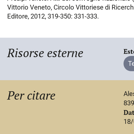
compositore (era d’altronde nipote del not
Vittorio Veneto, Circolo Vittoriese di Ricerc
sposato la sorella della madre), fu membro de
Editore, 2012, 319-350: 331-333.
per la quale recitò in una ‘accademia’ tenuta
conte Ottaviano Montereale Mantica a Pord
diarista Giovan Battista Pomo. Fu autore di a
suoi tempi una certa notorietà un’elegia in m
Risorse esterne
Est
assassinata per gelosia dal marito, il sacile
T
tragedia di ambientazione romana,
Tito Man
post mortem. Ad oggi, non pare essere resta
composizioni.
Per citare
Ale
839
Dat
18/