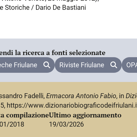
o organista Paolo Monaco, che aveva
he Storiche / Dario De Bastiani
ll’Accademia degli Invitati di Sacile,
si il 25 maggio 1763 nel palazzo del
enone, secondo la testimonianza del
lcune poesie, tra le quali ebbe ai
emoria di Cecilia di Prata,
endi la ricerca a fonti selezionate
se Corradino Pelizza, nonché di una
eche Friulane
Riviste Friulane
OPA
lio Torquato
, stampata a quanto pare
ta comunque traccia di tali sue
ssandro Fadelli,
Ermacora Antonio Fabio
, in
Dizi
5, https://www.dizionariobiograficodeifriulani
a compilazione
Ultimo aggiornamento
01/2018
19/03/2026