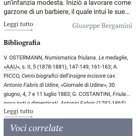
un’infanzia modesta. Iniziò a lavorare come
garzone di un barbiere, il quale intuì le sue
doti artistiche e lo spinse a proseguire gli
Leggi tutto
Giuseppe Bergamini
studi. Nel 1812 fu alla bottega dell’orefice
Giacomo Cressa; nello stesso anno si
Bibliografia
sposò con Giacoma Pillinini da Tolmezzo,
dalla quale ebbe un figlio, Domenico. Negli
V. OSTERMANN,
Numismatica friulana. Le medaglie
,
anni seguenti, preso a benvolere da alcuni
«
AAU
», s. II, 5 (1878-1881), 147-149, 161-163; A.
esponenti della nobiltà e della cultura
PICCO,
Cenni biografici dell’insigne incisore cav.
friulana, cominciò ad esercitare in proprio.
Antonio Fabris di Udine
, «Giornale di Udine», 30
L’architetto Giovanni Battista Bassi gli
giugno, 4, 7 e 11 luglio 1883; G. COSTANTINI,
Friulani
commissionò nel 1823 una medaglia – con
poco noti o dimenticati. Antonio Fabris (1792-1865)
,
Leggi tutto
il busto ad altorilievo di Antonio Canova sul
«Pagine friulane», 16/2 (1903), 19-22; ID.,
Friulani
diritto e il prospetto del sarcofago dello
poco noti o dimenticati.
Domenico Fabris (1812-1893)
,
Voci correlate
scultore sul rovescio – in occasione delle
a
ibid., 26/3 (1903), 44-45;
5
Triennale Italiana
della