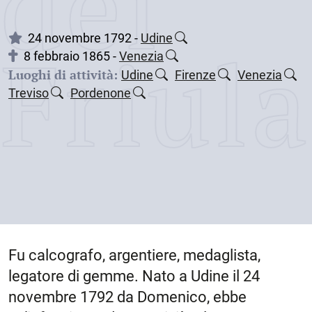
dei
Friul
24 novembre 1792 -
Udine
8 febbraio 1865 -
Venezia
Luoghi di attività:
Udine
Firenze
Venezia
Treviso
Pordenone
Fu calcografo, argentiere, medaglista,
legatore di gemme. Nato a
Udine
il
24
novembre 1792
da Domenico, ebbe