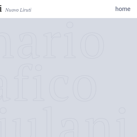
i
home
Nuovo Liruti
nario
afico
iulani