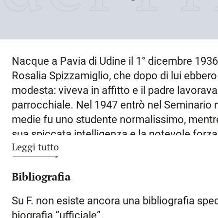
Nacque a
Pavia di Udine
il
1° dicembre 1936
Rosalia Spizzamiglio, che dopo di lui ebbero a
modesta: viveva in affitto e il padre lavorav
parrocchiale. Nel 1947 entrò nel Seminario 
medie fu uno studente normalissimo, mentre 
sua spiccata intelligenza e la notevole forz
Leggi tutto
metodico e rigoroso. Dopo la maturità fu in
ricevette la tonsura e gli ordini minori e ne
Bibliografia
Traglia, il Suddiaconato e il Diaconato. Il 1
‘defectus aetatis’, fu ordinato presbitero ne
Su F. non esiste ancora una bibliografia spec
dall’arcivescovo monsignor Giuseppe Zaffon
biografia “ufficiale”.