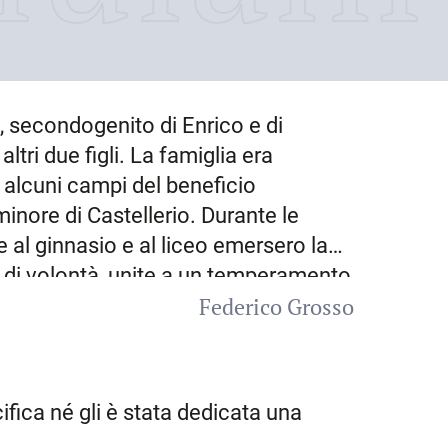
, secondogenito di Enrico e di
ltri due figli. La famiglia era
a alcuni campi del beneficio
minore di
Castellerio
. Durante le
al ginnasio e al liceo emersero la
a di volontà, unite a un temperamento
Federico Grosso
viato al Seminario romano. Nell’Urbe
l 1959, dal vicegerente monsignor Luigi
2 marzo 1960, con dispensa per
lla chiesa del Seminario di Udine
ifica né gli è stata dedicata una
ato. Dopo l’ordinazione proseguì gli