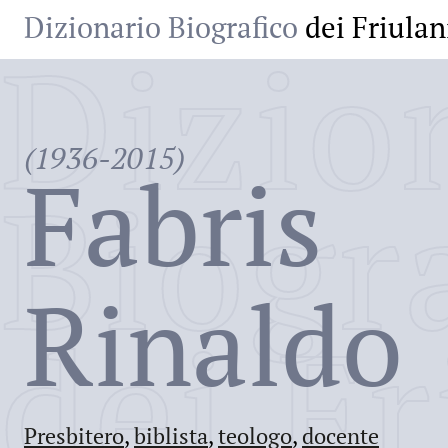
Dizionario Biografico
dei Friulan
Dizio
(1936-2015)
Fabris
Biogr
Rinaldo
dei Fr
Presbitero
,
biblista
,
teologo
,
docente