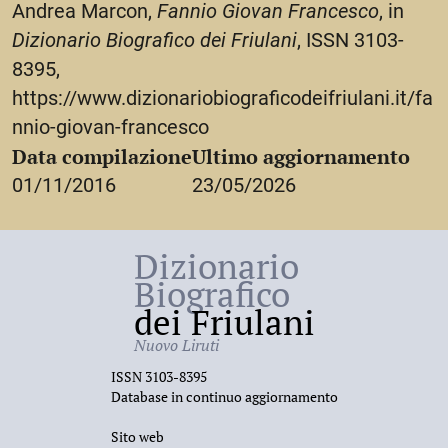
Andrea Marcon,
Fannio Giovan Francesco
, in
dell’Università di Padova», 15 (1982), 61-104;
Dizionario Biografico dei Friulani
, ISSN 3103-
A. Gambasin, Theses
in sacra teologia nell’Università
8395,
di Padova dal 1815 al 1873
, Trieste, Lint, 1984, 176-
https://www.dizionariobiograficodeifriulani.it/fa
179;
nnio-giovan-francesco
Mille protagonisti per 12 secoli nel Friuli Occidentale
Data compilazione
Ultimo aggiornamento
dal 700 al 1900. Dizionario biografico
, Pordenone,
01/11/2016
23/05/2026
EditAdria, 2000, 196;
B. F. Pighin,
Il Seminario di Concordia-Pordenone, I,
Dizionario
Fondazione e sviluppo in Portogruaro fino al
Biografico
trasferimento a Pordenone (1704-1920)
, Pordenone,
dei Friulani
Seminario Diocesano, 2004, 142-143.
Nuovo Liruti
ISSN 3103-8395
Database in continuo aggiornamento
Sito web