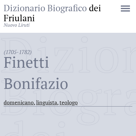
Dizionario Biografico
dei
Friulani
Nuovo Liruti
Dizio
(1705-1782)
Finetti
Biogr
Bonifazio
domenicano
,
linguista
,
teologo