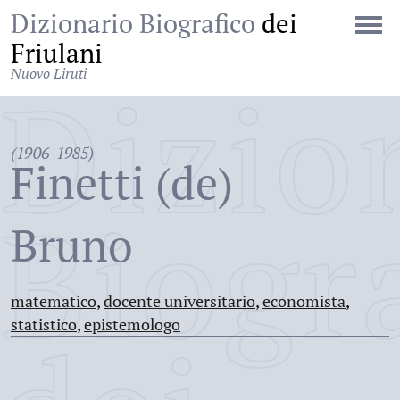
Dizionario Biografico
dei
Friulani
Nuovo Liruti
Dizio
(1906-1985)
Finetti (de)
Biogr
Bruno
matematico
,
docente universitario
,
economista
,
statistico
,
epistemologo