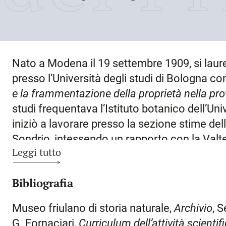
Nato a
Modena
il
19 settembre 1909
, si lau
presso l’Università degli studi di Bologna con
e
la frammentazione della proprietà nella pro
studi frequentava l’Istituto botanico dell’Uni
iniziò a lavorare presso la sezione stime del
Sondrio
, intessendo un rapporto con la Valte
Leggi tutto
Tra il 1932 e il 1935 fu assistente volontario
agricoltura di Sondrio e poi segretario tecnic
Bibliografia
In questo periodo si fece promotore del cos
alberi di noce maestosi e fruttiferi lungo la st
Museo friulano di storia naturale,
Archivio
, 
Sondrio e Grosio. Studiò la vegetazione della
G. Fornaciari,
Curriculum dell’attività scientif