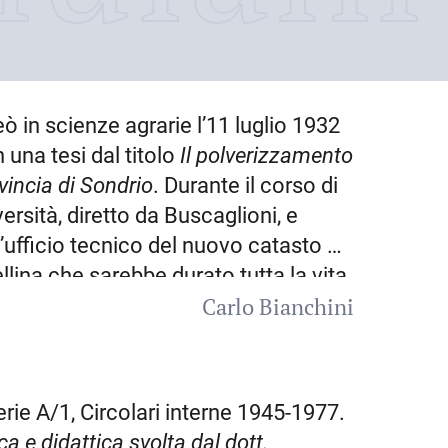
reò in scienze agrarie l’11 luglio 1932
 una tesi dal titolo
Il polverizzamento
vincia di Sondrio
. Durante il corso di
versità, diretto da Buscaglioni, e
l’ufficio tecnico del nuovo catasto a
llina che sarebbe durato tutta la vita.
Carlo Bianchini
 alla cattedra ambulante di
o all’Unione provinciale agricoltori.
picuo impianto di oltre cinquecento
atale 38 dello Stelvio, nel tratto tra
Serie A/1, Circolari interne 1945-1977.
 Valtellina e pubblicò i suoi primi
ica e didattica svolta dal dott.