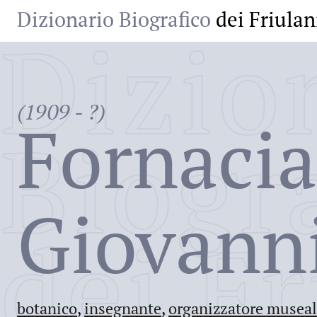
Dizionario Biografico
dei Friulan
Dizio
(1909 - ?)
Fornacia
Biogr
Giovann
dei Fr
botanico
,
insegnante
,
organizzatore musea