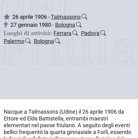
dei
Friul
26 aprile 1906 -
Talmassons
27 gennaio 1980 -
Bologna
Luoghi di attività:
Ferrara
Padova
Palermo
Bologna
Nacque a
Talmassons
(Udine) il
26 aprile 1906
da
Ettore ed Elda Battistella, entrambi maestri
elementari nel paese friulano. A seguito degli eventi
bellici frequentò la quarta ginnasiale a Forlì, essendo