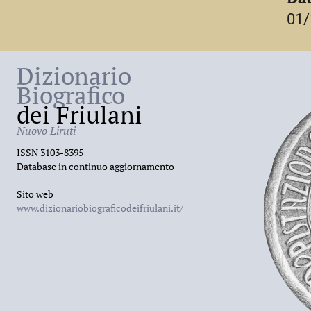
una breve sosta a Pietrasanta, si stabilì def
01/
probabilmente all’inizio del
1928
.
Dizionario
Biografico
dei Friulani
Nuovo Liruti
ISSN 3103-8395
Database in continuo aggiornamento
Sito web
www.dizionariobiograficodeifriulani.it/