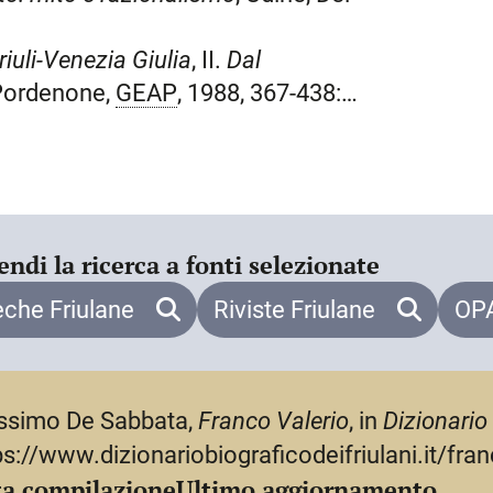
ipia
fondati in Friuli dai romani),
gario e una testa su via Cavour; gli
riuli-Venezia Giulia
, II.
Dal
o scalone principale, realizzati tra il
, Pordenone,
GEAP
, 1988, 367-438:
egli artisti friulani (novembre-
giuria, prima di trasferirsi a
Firenze
maestranze d’arte”, artisti e “artieri”
aver completato le decorazioni per il
omunale
, 131-173: 142-144.
 di Brenta), ideato dall’architetto
flitto, durante il quale fu gravemente
endi la ricerca a fonti selezionate
stauro dei monumenti di piazza
 dai bombardamenti e insegnò arte
eche Friulane
Riviste Friulane
OPA
el biennio 1919-1920. Il suo
 e stilizzazioni floreali, trovò
 tra le importanti commissioni per la
simo De Sabbata,
Franco Valerio
, in
Dizionario 
24 si ricorda il monumento per i
ps://www.dizionariobiograficodeifriulani.it/fran
sivamente rientrò in Italia e, dopo
a compilazione
Ultimo aggiornamento