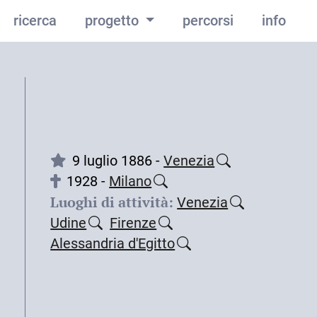
ricerca
progetto
percorsi
info
9 luglio 1886 -
Venezia
1928 -
Milano
Luoghi di attività:
Venezia
Udine
Firenze
Alessandria d'Egitto