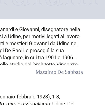
anardi e Giovanni, disegnatore nella
i a Udine, per motivi legati al lavoro
rti e mestieri Giovanni da Udine nel
i De Paoli, e proseguì la sua
 lagunare, in cui tra 1901 e 1906
nello studio dell’architetto Vincenzo
Massimo De Sabbata
o di belle arti della cittadina
no nel 1908 con un autoritratto e il
architetto Raimondo d’Aronco per
comunale di
Udine
, da lui progettato:
gennaio-febbraio 1928), 1-8;
rincipale dell’edificio, su piazza
nto: mito e razionalismo
, Udine, Del