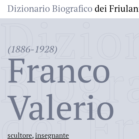
Dizionario Biografico
dei Friulan
Dizio
(1886-1928)
Franco
Biogr
Valerio
dei Fr
scultore
,
insegnante