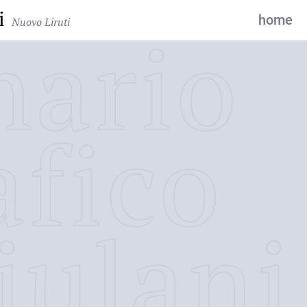
i
home
Nuovo Liruti
nario
afico
iulani