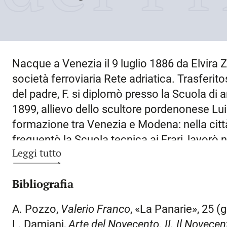
Nacque a
Venezia
il
9 luglio 1886
da Elvira Z
società ferroviaria Rete adriatica. Trasferitos
del padre, F. si diplomò presso la Scuola di a
1899, allievo dello scultore pordenonese Luig
formazione tra
Venezia
e Modena: nella città
frequentò la Scuola tecnica ai Frari, lavorò 
Leggi tutto
Rinaldo; mentre nel 1908 si diplomò all’Istitut
emiliana. Partecipò alla Quadriennale di Tori
Bibliografia
Busto di Beethoven.
Nel 1912 fu scelto dall’
realizzare alcuni lavori nel nuovo palazzo 
A. Pozzo,
Valerio Franco
, «La Panarie», 25 (
sono certamente sue le teste nella facciata p
L. Damiani,
Arte del Novecento. II. Il Novece