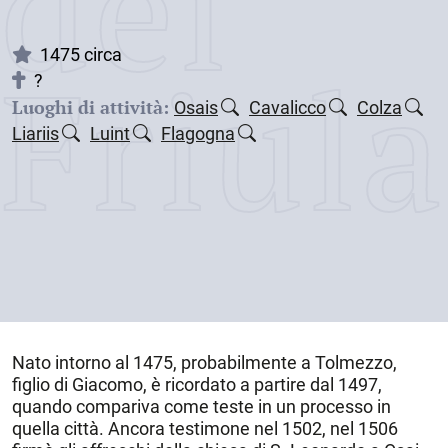
dei
Friul
1475 circa
?
Luoghi di attività:
Osais
Cavalicco
Colza
Liariis
Luint
Flagogna
Nato
intorno al 1475
, probabilmente a Tolmezzo,
figlio di Giacomo, è ricordato a partire dal 1497,
quando compariva come teste in un processo in
quella città. Ancora testimone nel 1502, nel 1506