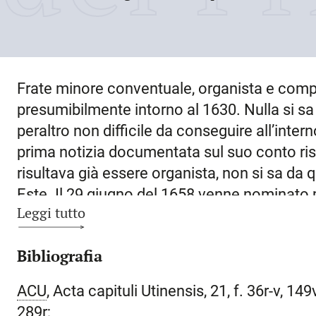
Frate minore conventuale, organista e comp
presumibilmente
intorno al 1630
. Nulla si 
peraltro non difficile da conseguire all’inte
prima notizia documentata sul suo conto ri
risultava già essere organista, non si sa da
Este
. Il 29 giugno del 1658 venne nominato
Leggi tutto
Montagnana (Padova)
in sostituzione di Gi
prevedeva uno stipendio di 125 ducati annui
Bibliografia
canto fermo e della polifonia ai chierici. Si 
della scadenza prevista, per assumere l’inca
ACU
, Acta capituli Utinensis, 21, f. 36r-v, 149v
chiesa di S. Lorenzo a
Vicenza
. Di qui passò
289r;