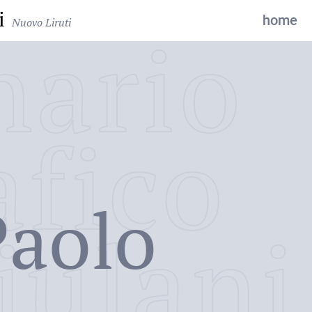
i
home
Nuovo Liruti
nario
afico
Paolo
iulani