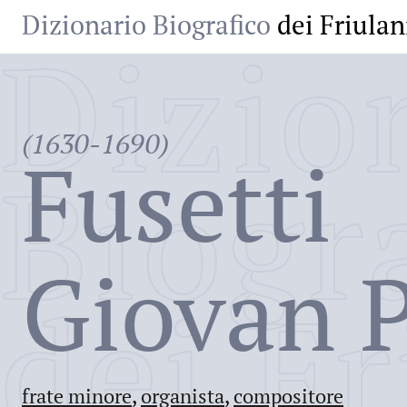
Dizionario Biografico
dei Friulan
Dizio
(1630-1690)
Fusetti
Biogr
Giovan 
dei Fr
frate minore
,
organista
,
compositore