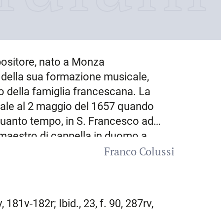
ositore, nato a
Monza
sa della sua formazione musicale,
rno della famiglia francescana. La
sale al 2 maggio del 1657 quando
 quanto tempo, in S. Francesco ad
 maestro di cappella in duomo a
Franco Colussi
anmario Guaringo: il suo contratto
 con l’obbligo dell’insegnamento del
licenziò dal servizio nel 1660, prima
rico di organista nel convento e nella
, 181v-182r; Ibid., 23, f. 90, 287rv,
, il primo luglio del 1662, col