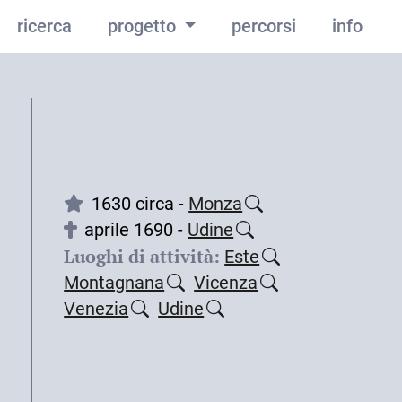
ricerca
progetto
percorsi
info
1630 circa -
Monza
aprile 1690 -
Udine
Luoghi di attività:
Este
Montagnana
Vicenza
Venezia
Udine