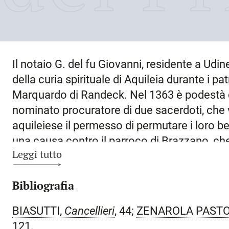
Il notaio G. del fu Giovanni, residente a
Udin
della curia spirituale di Aquileia durante i pa
Marquardo di Randeck. Nel 1363 è podestà 
nominato procuratore di due sacerdoti, che 
aquileiese il permesso di permutare i loro b
una causa contro il parroco di Brazzano, che 
Leggi tutto
quantità di vino. In ottobre affianca il vicari
chierico Luchino della Torre, che non ha pag
Bibliografia
del defunto Giovanni da Lissone. Nel maggio
sindaco e procuratore del monastero di S. C
BIASUTTI,
Cancellieri
, 44;
ZENAROLA PAST
(diocesi di Salisburgo), riceve una lettera del
121.