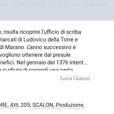
e
, risulta ricoprire l’ufficio di scriba
triarcati di Ludovico della Torre e
di
Marano
. L’anno successivo è
vogliono ottenere dal presule
enefici. Nel gennaio del 1376 intenta
si rifiuta di pagargli una certa
Luca Gianni
o patriarcale in una causa contro il
ato un libro di
Decretali
di proprietà
 del 1377 G., divenuto nel frattempo
hiara presso San Vito di Carinzia
ORE,
Atti
, 205;
SCALON,
Produzione
,
 vicario patriarcale, con la quale gli