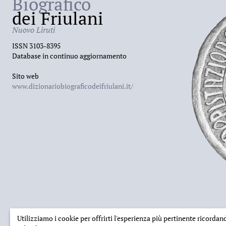
Biografico
dei Friulani
Nuovo Liruti
ISSN 3103-8395
Database in continuo aggiornamento
Sito web
www.dizionariobiograficodeifriulani.it/
Utilizziamo i cookie per offrirti l'esperienza più pertinente ricorda