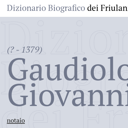
Dizionario Biografico
dei Friulan
Dizio
(? - 1379)
Biogr
Gaudiolo
Giovann
dei Fr
notaio