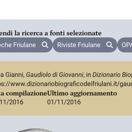
nti ducati d’oro. Muore probabilmente
’anno successivo. G. è considerato
 la curia spirituale del patriarcato:
stro di formule relative ad atti di
endi la ricerca a fonti selezionate
eche Friulane
Riviste Friulane
OPA
a Gianni,
Gaudiolo di Giovanni
, in
Dizionario Biog
ps://www.dizionariobiograficodeifriulani.it/gau
a compilazione
Ultimo aggiornamento
11/2016
01/11/2016