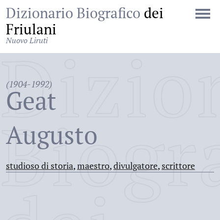
Dizionario Biografico
dei
Friulani
Nuovo Liruti
Dizio
(1904-1992)
Geat
Biogr
Augusto
studioso di storia
,
maestro
,
divulgatore
,
scrittore