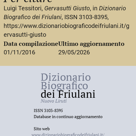
Mont Blanc du Tacul
, precipitò perdendo la vita.
Luigi Tessitori,
Gervasutti Giusto
, in
Dizionario
Biografico dei Friulani
, ISSN 3103-8395,
https://www.dizionariobiograficodeifriulani.it/g
ervasutti-giusto
Data compilazione
Ultimo aggiornamento
01/11/2016
29/05/2026
Dizionario
Biografico
dei Friulani
Nuovo Liruti
ISSN 3103-8395
Database in continuo aggiornamento
Sito web
www.dizionariobiograficodeifriulani.it/