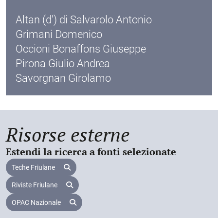
1865 a cura di Giulio Andrea Pirona, che indica la
provenienza da collezione privata.
Altan (d') di Salvarolo Antonio
Grimani Domenico
Occioni Bonaffons Giuseppe
Pirona Giulio Andrea
Savorgnan Girolamo
Risorse esterne
Estendi la ricerca a fonti selezionate
Teche Friulane
Riviste Friulane
OPAC Nazionale