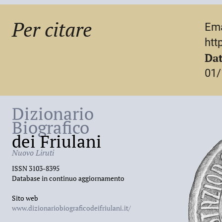
furono celebrati esclusivamente con rito civ
largamente diffusa tra i massoni, dalla cre
Per citare
Ema
htt
Dat
01/
Dizionario
Biografico
dei Friulani
Nuovo Liruti
ISSN 3103-8395
Database in continuo aggiornamento
Sito web
www.dizionariobiograficodeifriulani.it/