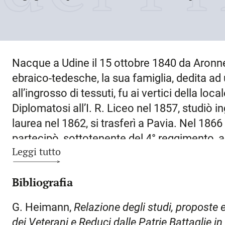
Nacque a
Udine
il
15 ottobre 1840
da Aronne
ebraico-tedesche, la sua famiglia, dedita ad
all’ingrosso di tessuti, fu ai vertici della l
Diplomatosi all’I. R. Liceo nel 1857, studiò 
laurea nel 1862, si trasferì a
Pavia
. Nel 1866 
partecipò, sottotenente del 4° reggimento, a
Leggi tutto
Trentino. La direzione della difesa di Incudi
encomio militare e la nomina a cavaliere dell
Bibliografia
della guerra fece ritorno a
Udine
, dove, ricon
quarantennale carriera di ingegnere ferroviar
G. Heimann,
Relazione degli studi, proposte e
dell’ufficio sorveglianza e manutenzione del
dei Veterani e Reduci dalle Patrie Battaglie in