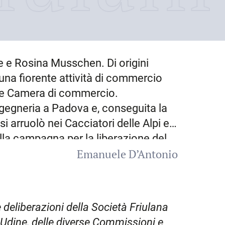
 e Rosina Musschen. Di origini
 una fiorente attività di commercio
ocale Camera di commercio.
ingegneria a Padova e, conseguita la
si arruolò nei Cacciatori delle Alpi e
lla campagna per la liberazione del
Emanuele D’Antonio
ne, in Valcamonica, gli valse un
a Corona del Regno d’Italia. Alla fine
giuntosi ai famigliari, iniziò una
io. Il primo impiego fu alla direzione
 deliberazioni della Società
Friulana
la stazione cittadina.
 Udine, delle diverse
Commissioni e