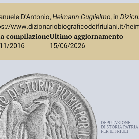
ile e seguiti, secondo una pratica
mazione della salma.
nuele D’Antonio,
Heimann Guglielmo
, in
Dizion
ps://www.dizionariobiograficodeifriulani.it/he
a compilazione
Ultimo aggiornamento
11/2016
15/06/2026
DEPUTAZIONE
DI STORIA PATRIA
PER IL FRIULI