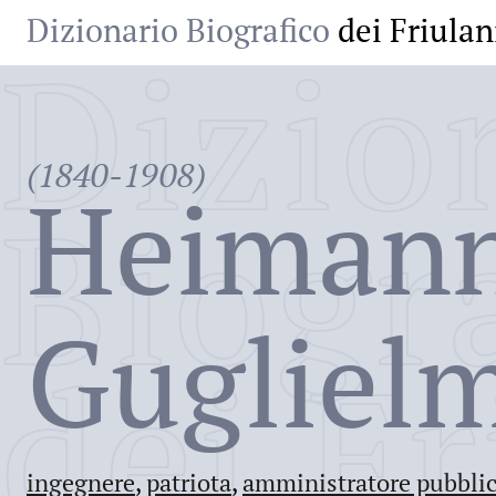
Dizionario Biografico
dei Friulan
Dizio
(1840-1908)
Heiman
Biogr
Gugliel
dei Fr
ingegnere
,
patriota
,
amministratore pubbli