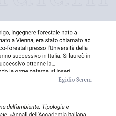
rigo, ingegnere forestale nato a
omato a Vienna, era stato chiamato ad
o-forestali presso l’Università della
anno successivo in Italia. Si laureò in
successivo ottenne la
do le orme paterne, si inserì
Egidio Screm
destinato a
Sondrio
. Nel 1938 fu
dell’Africa orientale italiana. Allo
inviato in
Kenia
, dove le autorità
 della colonia inglese. Rientrò dalla
e dell’ambiente. Tipologia e
uale amministratore della foresta
ale
, «Annali dell’Accademia italiana