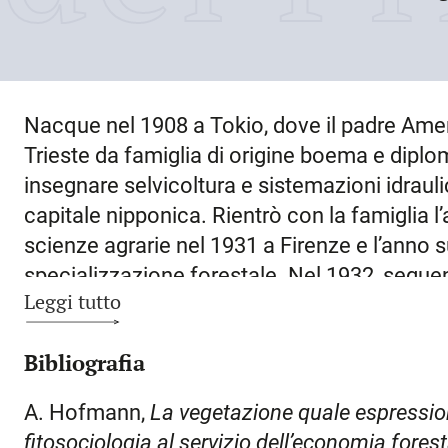
Nacque nel
1908
a
Tokio
, dove il padre Ame
Trieste da famiglia di origine boema e dipl
insegnare selvicoltura e sistemazioni idraulic
capitale nipponica. Rientrò con la famiglia l’
scienze agrarie nel 1931 a Firenze e l’anno 
specializzazione forestale. Nel 1932, seguen
Leggi tutto
nell’amministrazione forestale statale e fu 
inviato in
Etiopia
, addetto ai servizi forestali 
Bibliografia
scoppio della guerra fu fatto prigioniero ed 
britanniche lo inserirono nei servizi forestali
A. Hofmann,
La vegetazione quale espression
prigionia nel 1946 e fu destinato a
Tarvisio
q
fitosociologia al servizio dell’economia forest