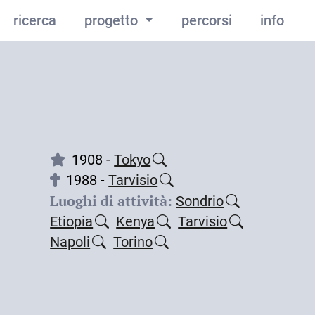
ricerca
progetto
percorsi
info
1908 -
Tokyo
1988 -
Tarvisio
Luoghi di attività:
Sondrio
Etiopia
Kenya
Tarvisio
Napoli
Torino