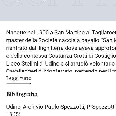
Nacque nel
1900
a
San Martino al Tagliame
master della Società caccia a cavallo “San M
rientrato dall’Inghilterra dove aveva approfon
e della contessa Costanza Crotti di Costiglio
Liceo Stellini di Udine e si arruolò volontar
Cavalleggeri di Monferrato, partendo per il fr
Leggi tutto
diventando poi sottotenente nei Lancieri di 
fine della guerra, si iscrisse all’Università di
Bibliografia
Mentre frequentava gli studi universitari, pa
prima competizione ippica pubblica. Nel 192
Udine, Archivio Paolo Spezzotti, P. Spezzotti
continuando poi a imporsi in importanti com
1965).