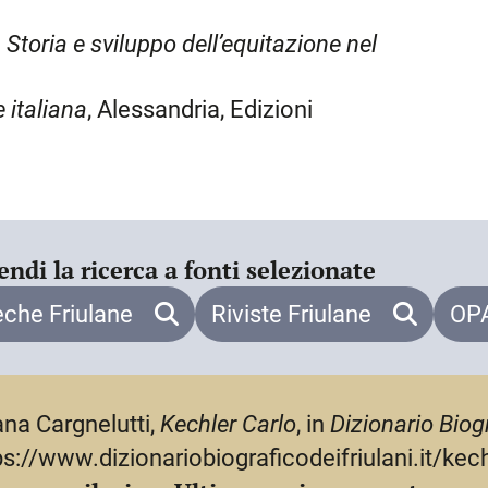
ta dei vincitori italiani, raggiungendo
a Roma e partecipando a tredici
 Storia e sviluppo dell’equitazione nel
nza dell’Italia a Budapest, con il
a m 1, 90 di altezza. Entrato in forza
e italiana
, Alessandria, Edizioni
 stesso anno per partire volontario in
o come volontario in Spagna. Dopo il
oncorsi ippici fino all’inizio della
 in Africa come ufficiale del V
endi la ricerca a fonti selezionate
 decorato con due medaglie d’argento
meriti sportivi ottenne la medaglia
eche Friulane
Riviste Friulane
OPA
uerra nella villa di San Martino, dove
i anni Cinquanta, Ernest Hemingway,
el valore morale dello sport, K.
iana Cargnelutti,
Kechler Carlo
, in
Dizionario Biogr
critto Paolo Spezzotti indicandolo
ps://www.dizionariobiograficodeifriulani.it/kech
finezza e sensibilità, musica perché