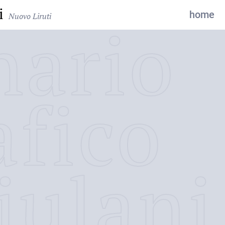
i
home
Nuovo Liruti
nario
afico
iulani