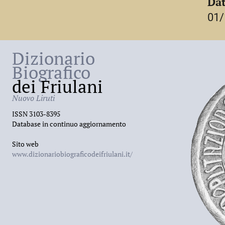
Dat
è ritmo e armonia». Morì a
San Martino
nel
01/
Dizionario
Biografico
dei Friulani
Nuovo Liruti
ISSN 3103-8395
Database in continuo aggiornamento
Sito web
www.dizionariobiograficodeifriulani.it/