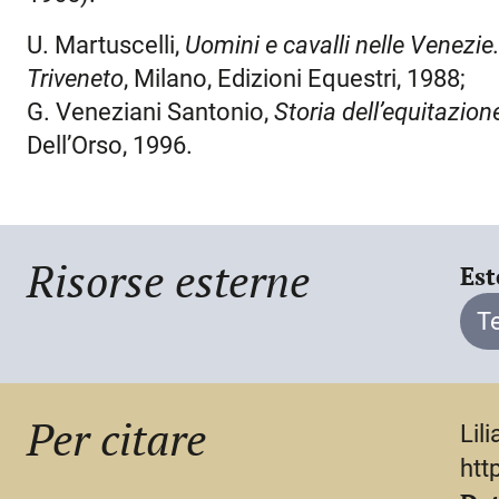
particolare, tra il 1930 e il 1935 fu il capolis
tre vittorie consecutive nelle Coppe del re 
U. Martuscelli,
Uomini e cavalli nelle Venezie.
Coppe delle nazioni. Nel 1935, in rappresenta
Triveneto
, Milano, Edizioni Equestri, 1988;
cavallo Coclite superò le barriere poste fino 
G. Veneziani Santonio,
Storia dell’equitazion
nel Centro ippico di Pinerolo, lo lasciò nello
Dell’Orso, 1996.
Etiopia; nel 1937 chiese di essere trasferit
rientro in Italia nel 1938, partecipò ancora a c
seconda guerra mondiale. Nel 1940 combatté
Risorse esterne
Est
Lancieri di Novara, cadendo prigioniero. Fu
e due croci al valor militare. Per i suoi alti 
T
d’argento al valore atletico. Visse nel dopog
ospitò più volte, tra il 1948 e gli inizi degl
conosciuto a Cortina d’Ampezzo. Assertore d
Per citare
Lil
sentiva l’equitazione – secondo quanto ha s
htt
quale suo maestro – come «poesia perché è 