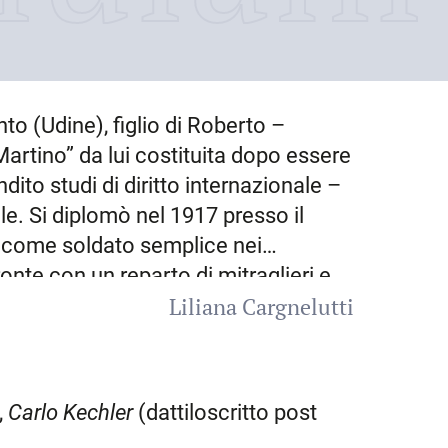
nto
(Udine), figlio di Roberto –
artino” da lui costituita dopo essere
dito studi di diritto internazionale –
le. Si diplomò nel 1917 presso il
io come soldato semplice nei
onte con un reparto di mitraglieri e
Liliana Cargnelutti
Milano. Congedato dall’esercito alla
 Perugia dove si laureò in agraria.
rtecipò a Foligno nel 1922 alla sua
4 si affermò in gara a Napoli,
,
Carlo Kechler
(dattiloscritto post
petizioni nazionali ed europee. In