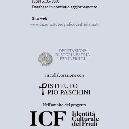
ISSN 3103-8395
Database in continuo aggiornamento
Sito web
www.dizionariobiograficodeifriulani.it/
DEPUTAZIONE
DI STORIA PATRIA
PER IL FRIULI
In collaborazione con
Nell'ambito del progetto