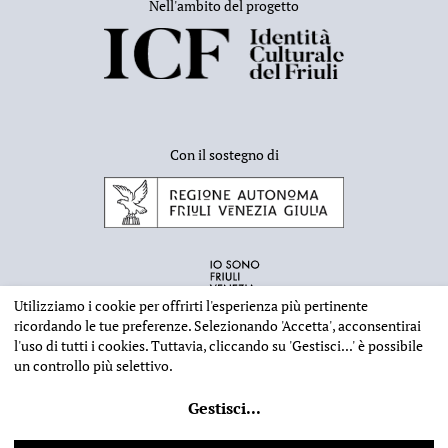
Nell'ambito del progetto
vedova Loretta Fasano ha depositato presso la
Biblioteca dei Civici musei di Udine documentazione,
conservata presso l’Archivio artisti, relativa all’attività
di Mario, comprendente anche pubblicazioni di vario
argomento corredate da sue fotografie.
Con il sostegno di
Utilizziamo i cookie per offrirti l'esperienza più pertinente
ricordando le tue preferenze. Selezionando
'Accetta'
, acconsentirai
l'uso di tutti i cookies. Tuttavia, cliccando su
'Gestisci...'
è possibile
un controllo più selettivo.
INFORMAZIONI EDITORIALI
NOTE LEGALI
PRIVACY & COOKIES
Gestisci
...
©
2026 - Deputazione di Storia Patria per il Friuli - CF 80023560305
Web design
Ilaria Comello
- Powered by
SICAPWeb