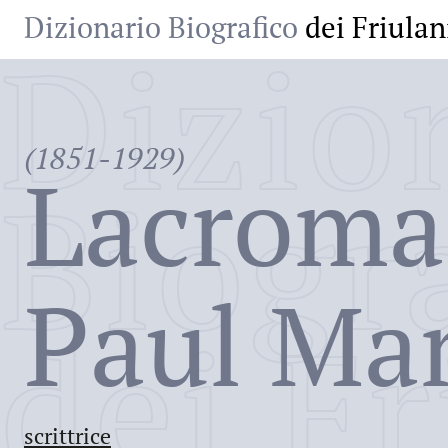
Dizionario Biografico
dei Friulan
Dizio
(1851-1929)
Lacroma
Biogr
Paul Mar
dei Fr
scrittrice