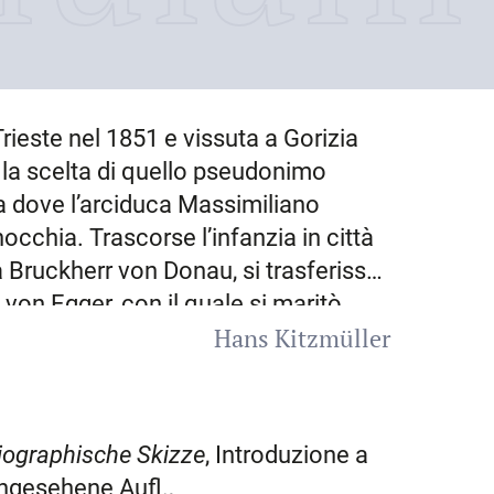
Trieste
nel
1851
e vissuta a
Gorizia
a la scelta di quello pseudonimo
a dove l’arciduca Massimiliano
occhia. Trascorse l’infanzia in città
a Bruckherr von Donau, si trasferisse
von Egger, con il quale si maritò
Hans Kitzmüller
ti “italiana” perché da piccola
o soltanto in tedesco, lingua appresa
terario la madre, che coltivava la
che, e Wilhelm von Marsano, che
iographische Skizze
, Introduzione a
in interpretazioni di ruoli nella
chgesehene Aufl.,