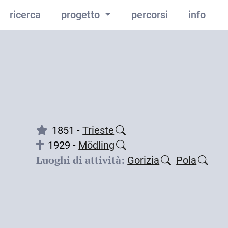
ricerca
progetto
percorsi
info
1851 -
Trieste
1929 -
Mödling
Luoghi di attività:
Gorizia
Pola