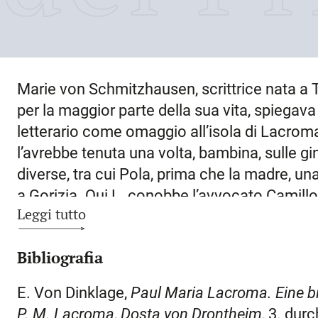
Marie von Schmitzhausen
, scrittrice nata a
per la maggior parte della sua vita, spiegav
letterario come omaggio all’isola di Lacrom
l’avrebbe tenuta una volta, bambina, sulle gin
diverse, tra cui Pola, prima che la madre, un
a Gorizia. Qui L. conobbe l’avvocato Camillo 
Leggi tutto
poco più che ventenne. Considerata dai paren
parlava solo italiano, L. avrebbe però scritt
Bibliografia
da autodidatta. Influirono sul suo talento let
poesia e che avrebbe pubblicato alcune liri
E. Von Dinklage,
Paul Maria Lacroma. Eine b
avrebbe incoraggiato la giovane L. ad esibirsi 
P. M. Lacroma
,
Dosta von Drontheim
, 3. dur