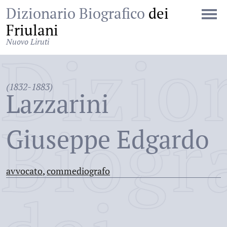
Dizionario Biografico
dei
Friulani
Nuovo Liruti
Dizio
(1832-1883)
Lazzarini
Biogr
Giuseppe Edgardo
avvocato
,
commediografo