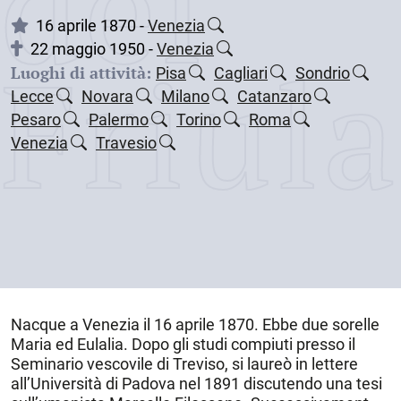
dei
16 aprile 1870 -
Venezia
Friul
22 maggio 1950 -
Venezia
Luoghi di attività:
Pisa
Cagliari
Sondrio
Lecce
Novara
Milano
Catanzaro
Pesaro
Palermo
Torino
Roma
Venezia
Travesio
Nacque a
Venezia
il
16 aprile 1870
. Ebbe due sorelle
Maria ed Eulalia. Dopo gli studi compiuti presso il
Seminario vescovile di Treviso, si laureò in lettere
all’Università di Padova nel 1891 discutendo una tesi