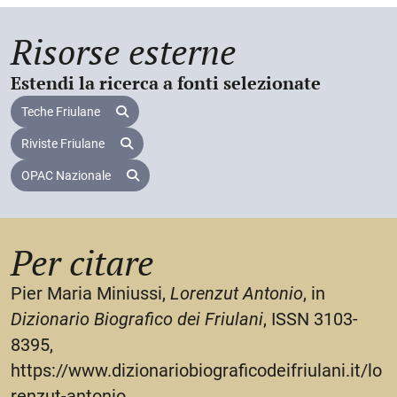
incarichi dirigenziali nel locale circolo
dell’Associazione giuliani all’estero.
Risorse esterne
Estendi la ricerca a fonti selezionate
Teche Friulane
Riviste Friulane
OPAC Nazionale
Per citare
Pier Maria Miniussi,
Lorenzut Antonio
, in
Dizionario Biografico dei Friulani
, ISSN 3103-
8395,
https://www.dizionariobiograficodeifriulani.it/lo
renzut-antonio