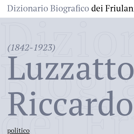
Dizionario Biografico
dei Friulan
Dizio
(1842-1923)
Luzzatt
Biogr
Riccardo
dei Fr
politico