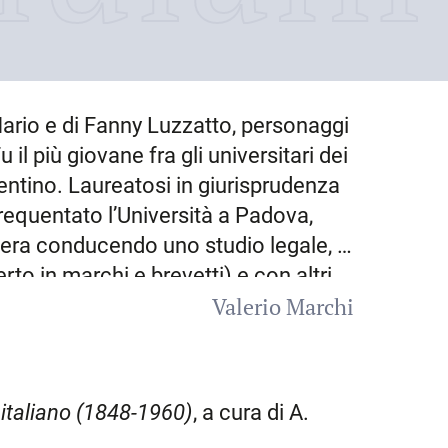
i Mario e di Fanny Luzzatto, personaggi
u il più giovane fra gli universitari dei
rentino. Laureatosi in giurisprudenza
equentato l’Università a Padova,
riera conducendo uno studio legale, il
rto in marchi e brevetti) e con altri
Valerio Marchi
otagonista della vita politica e
 colta ebrea viennese Emilia
pseudonimo di Emilia Nevers), se ne
 prediletta, Evelina.
 italiano (1848-1960)
, a cura di A.
iglio, Rinaldo. Attivo nel campo