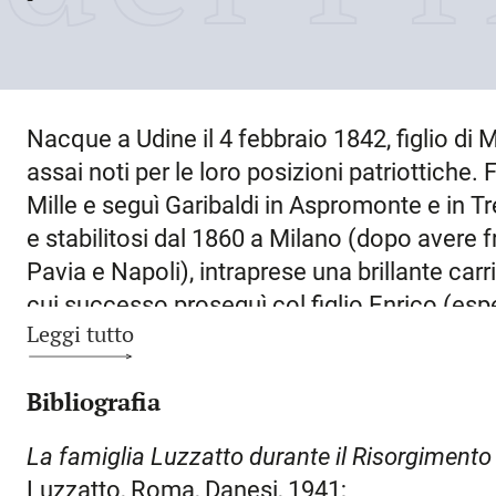
Nacque a
Udine
il
4 febbraio 1842
, figlio d
assai noti per le loro posizioni patriottiche. F
Mille e seguì Garibaldi in Aspromonte e in T
e stabilitosi dal 1860 a
Milano
(dopo avere fr
Pavia e Napoli), intraprese una brillante car
cui successo proseguì col figlio Enrico (espe
Leggi tutto
discendenti, sia in Italia sia in Israele. Fu pr
amministrativa meneghina. Sposatosi con la
Bibliografia
Luzzatto (più nota, come scrittrice, con lo 
separò dopo la tragica scomparsa della figlia
La famiglia Luzzatto durante il Risorgimento
Prematuramente mancò anche un altro loro f
Luzzatto, Roma, Danesi, 1941;