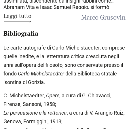
assimilata, discendente da insigni rabbini come
Abraham Vita e Isaac Samuel Reggio, si formò
presso il severo Staatsgymnasium asburgico nel
Leggi tutto
Marco Grusovin
quale apprese la lingua tedesca, i classici greci e
latini, la matematica, il disegno e la filosofia. La sua
Bibliografia
educazione religiosa ebraica appare però piuttosto
superficiale. Dipingeva e disegnava per proprio
diletto, non senza abilità. La sua passione erano i
Le carte autografe di Carlo Michelstaedter, comprese
bozzetti e le caricature. Conseguita la maturità,
quelle inedite, e la letteratura critica cresciuta negli
meditò di iscriversi alla Facoltà di matematica presso
l’Università di Vienna, ma poi decise di trascorrere un
anni sull’opera del filosofo, sono conservate presso il
anno a
Firenze
per dedicarsi alla pittura. Qui si
fondo
Carlo Michelstaedter
della Biblioteca statale
iscrisse al prestigioso Istituto di studi superiori, dove
isontina di Gorizia.
ebbe come eccellenti maestri Guido Mazzoni, Pio
Rajna e soprattutto il grecista Girolamo Vitelli, al
C. Michelstaedter,
Opere
, a cura di G. Chiavacci,
quale avrebbe chiesto l’assegnazione di una tesi a
conclusione del suo curriculum studiorum. Dal
Firenze, Sansoni, 1958;
ricchissimo epistolario che ci ha lasciato emerge
La
persuasione e la rettorica
, a cura di V. Arangio Ruiz,
l’immagine di una vita intensa, appassionata, ma
anche punteggiata da momenti di grande sconforto,
Genova, Formiggini, 1913;
amori interrotti, lutti improvvisi (come quello del