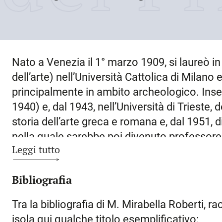
Nato a
Venezia
il
1° marzo 1909
, si laureò i
dell’arte) nell’Università Cattolica di Milano e
principalmente in ambito archeologico. Inse
1940) e, dal 1943, nell’Università di
Trieste
, 
storia dell’arte greca e romana e, dal 1951, d
nella quale sarebbe poi divenuto professore o
Leggi tutto
anni di Pola fu direttore di quel Museo e degli
occupò dello studio dei monumenti antichi de
Bibliografia
guerra il duomo e il tempio di Augusto; lo s
La sede paleocristiana
di Orsera
(1944). Lav
Tra la bibliografia di M. Mirabella Roberti, r
monumenti di Trieste dal 1947 al 1953, qua
isola qui qualche titolo esemplificativo: