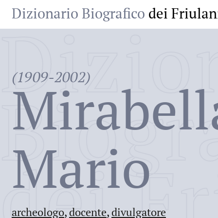
Dizionario Biografico
dei Friulan
Dizio
(1909-2002)
Mirabell
Biogr
Mario
dei Fr
archeologo
,
docente
,
divulgatore