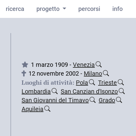
ricerca
progetto
percorsi
info
1 marzo 1909 -
Venezia
12 novembre 2002 -
Milano
Luoghi di attività:
Pola
Trieste
Lombardia
San Canzian d'Isonzo
San Giovanni del Timavo
Grado
Aquileia