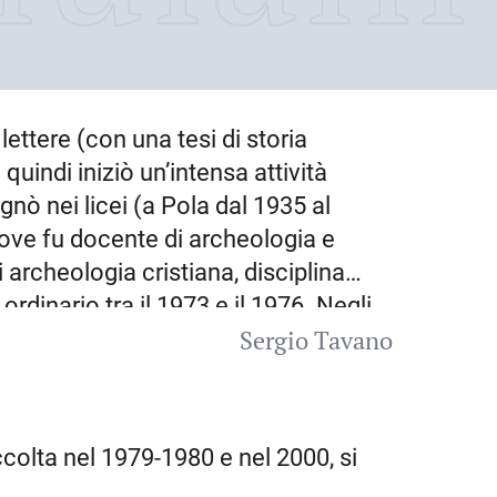
n lettere (con una tesi di storia
 quindi iniziò un’intensa attività
gnò nei licei (a
Pola
dal 1935 al
dove fu docente di archeologia e
i archeologia cristiana, disciplina
rdinario tra il 1973 e il 1976. Negli
Sergio Tavano
 scavi in Istria dal 1935 al 1947, e si
lla città. Ricuperò dai danni di
cavo di maggiore rilevanza riguardò
orò presso la Soprintendenza dei
accolta nel 1979-1980 e nel 2000, si
ndo condusse indagini archeologiche