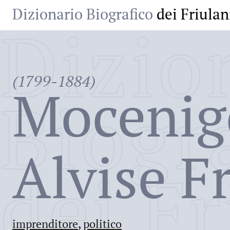
Dizionario Biografico
dei Friulan
Dizio
(1799-1884)
Mocenig
Biogr
Alvise F
dei Fr
imprenditore
,
politico