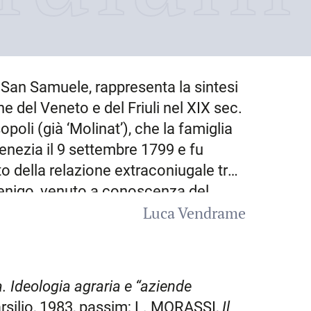
 San Samuele, rappresenta la sintesi
e del Veneto e del Friuli nel XIX sec.
poli (già ‘Molinat’), che la famiglia
enezia
il
9 settembre 1799
e fu
tto della relazione extraconiugale tra
enigo, venuto a conoscenza del
Luca Vendrame
un confronto legale con la curia
bo fu chiamato Alvise Francesco. Alla
) divenne, appena sedicenne, erede
 di Alvisopoli, ormai estranea agli
 Ideologia agraria e “aziende
meo Gamba (31 dicembre 1815),
arsilio, 1983, passim; L. MORASSI,
Il