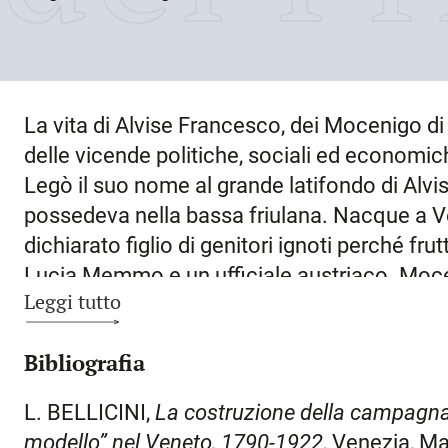
La vita di Alvise Francesco, dei Mocenigo di
delle vicende politiche, sociali ed economich
Legò il suo nome al grande latifondo di Alviso
possedeva nella bassa friulana. Nacque a
V
dichiarato figlio di genitori ignoti perché fru
Lucia Memmo e un ufficiale austriaco. Moc
Leggi tutto
fatto, riconobbe come suo il bimbo e iniziò 
veneziana, che si concluse nel 1812. Il bim
Bibliografia
morte del padre putativo (24 dicembre 1815
universale dei beni di famiglia. La tipografia
L. BELLICINI,
La costruzione della campagna.
interessi famigliari, fu affittata a Bartolo
modello” nel Veneto, 1790-1922
, Venezia, M